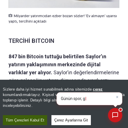
Milyarder yatırımcıdan ezber bozan sözler! 'Ev almayın' uyarısı
yaptı, tercihini açıkladı
TERCİHİ BITCOIN
847 bin Bitcoin tuttuğu belirtilen Saylor’ın
yatırım yaklaşımının merkezinde dijital
varlıklar yer alıyor.
Saylor’ın değerlendirmelerine
göre geleceğin yatırım dünyasında sınırlı arzı
×
bulunan varlıklar, yapay zekâ ve robotik
Günün spor, gündem ve
Sizlere daha iyi hizmet sunabilmek adına sitemizde
çerez
ekonomi gelişmelerini analiz
konumlandırmaktayız. Kişisel verileriniz, KVKK ve GDPR kapsamında
teknolojilerinin dönüştürdüğü ekonomide önemli
edin!
|
toplanıp işlenir. Detaylı bilgi almak için
Aydınlatma Metnimizi
📰
bir değer saklama aracı olmaya devam edecek.
Son 30 güne ait haberleri, spor gelişmelerini veya yazar yazılarını sorgulayabilirsiniz.
inceleyebilirsiniz.
Tüm Çerezleri Kabul Et
Çerez Ayarlarına Git
Editör :
MAHMUT EKİNCİ
|
Kaynak: TÜRKİYE GAZETESİ