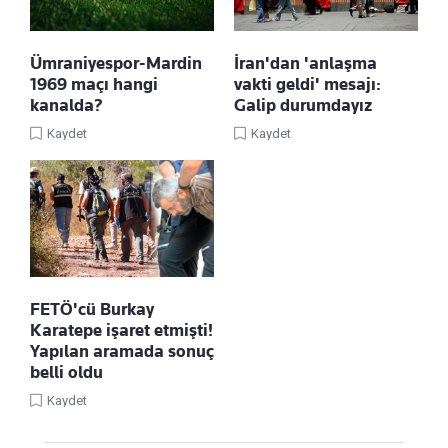
Ümraniyespor-Mardin
İran'dan 'anlaşma
1969 maçı hangi
vakti geldi' mesajı:
kanalda?
Galip durumdayız
Kaydet
Kaydet
FETÖ'cü Burkay
Karatepe işaret etmişti!
Yapılan aramada sonuç
belli oldu
Kaydet