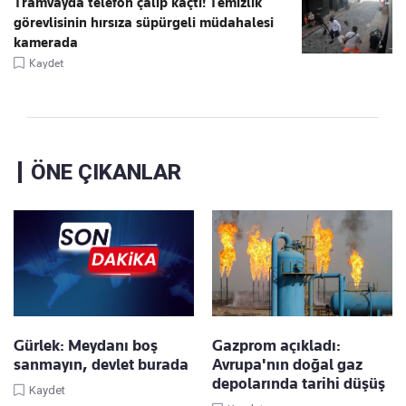
Tramvayda telefon çalıp kaçtı! Temizlik
görevlisinin hırsıza süpürgeli müdahalesi
kamerada
Kaydet
ÖNE ÇIKANLAR
Gürlek: Meydanı boş
Gazprom açıkladı:
sanmayın, devlet burada
Avrupa'nın doğal gaz
depolarında tarihi düşüş
Kaydet