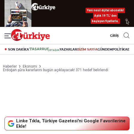
Yeni nesil dijital abonelik!
Aylık 19 TL’ den
başlayan fiyatlarla.
GİRİŞ
SON DAKİKA
YAZARLAR
BİZİM SAYFA
GÜNDEM
POLİTİKA
EK
Haberler
Ekonomi
Erdoğan şûra kararlarını bugün açıklayacak! 371 hedef belirlendi
Linke Tıkla, Türkiye Gazetesi'ni Google Favorilerine
Ekle!