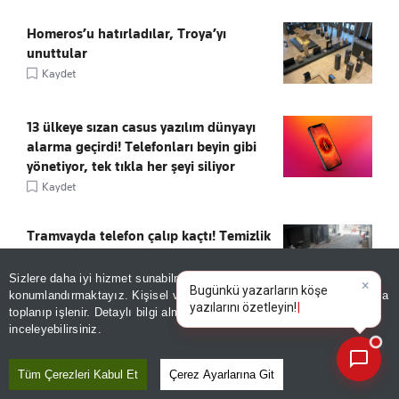
Homeros’u hatırladılar, Troya’yı
unuttular
Kaydet
13 ülkeye sızan casus yazılım dünyayı
alarma geçirdi! Telefonları beyin gibi
yönetiyor, tek tıkla her şeyi siliyor
Kaydet
Tramvayda telefon çalıp kaçtı! Temizlik
görevlisinin hırsıza süpürgeli müdahalesi
kamerada
Sizlere daha iyi hizmet sunabilmek adına sitemizde
çerez
Kaydet
konumlandırmaktayız. Kişisel verileriniz, KVKK ve GDPR kapsamında
×
Bugünkü yazarların k
toplanıp işlenir. Detaylı bilgi almak için
Aydınlatma Metnimizi
📰
Son 30 güne ait haberleri, spor gelişmelerini veya yazar yazılarını sorgulayabilirsiniz.
inceleyebilirsiniz.
50 BİN TL TAKSİT, 7 AYDA TESLİM
Kaydet
Tüm Çerezleri Kabul Et
Çerez Ayarlarına Git