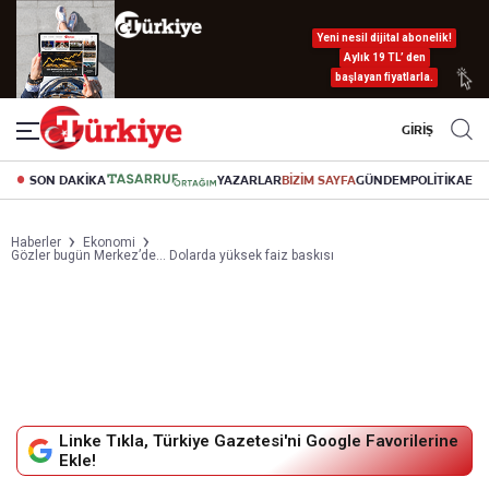
Yeni nesil dijital abonelik!
Aylık 19 TL’ den
başlayan fiyatlarla.
GİRİŞ
SON DAKİKA
YAZARLAR
BİZİM SAYFA
GÜNDEM
POLİTİKA
EK
Haberler
Ekonomi
Gözler bugün Merkez’de… Dolarda yüksek faiz baskısı
Linke Tıkla, Türkiye Gazetesi'ni Google Favorilerine
Ekle!