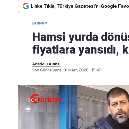
Linke Tıkla, Türkiye Gazetesi'ni Google Favor
EKONOMI
Takip Edin
Favori mecralarınızda haber
Hamsi yurda dönüş
akışımıza ulaşın
fiyatlara yansıdı, 
Anadolu Ajansı
Son Güncelleme: 01 Mart, 2026 - 15:47