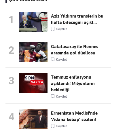
Aziz Yıldırım transferin bu
1
hafta biteceğini açıkl...
Kaçırmayın
Kaydet
Ücretsiz üye olun, gündemi
şekillendiren gelişmeleri önce siz duyun
Galatasaray ile Rennes
2
arasında gol düellosu
Kaydet
Temmuz enflasyonu
3
açıklandı! Milyonların
beklediği...
Kaydet
Ermenistan Meclisi'nde
4
'Adana kebap' sözleri!
Kaydet