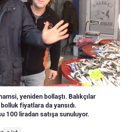
msi, yeniden bollaştı. Balıkçılar
olluk fiyatlara da yansıdı.
su 100 liradan satışa sunuluyor.
a-
|
+A