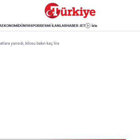
Dünya
Yaşam
Kültür-Sanat
Orta Doğu
Sağlık
Sinema
Avrupa
Hava Durumu
Arkeoloji
A
EKONOMİ
DÜNYA
SPOR
RESMİ İLANLAR
HABER JET
İzle
Amerika
Yemek
Kitap
Afrika
Seyahat
Tarih
tlara yansıdı, kilosu bakın kaç lira
İsrail-Gazze
Aktüel
Uygulamalar