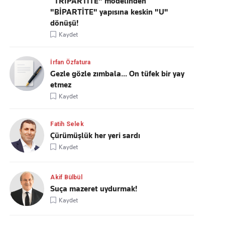
“TRİPARTİTE" modelinden
"BİPARTİTE" yapısına keskin "U"
dönüşü!
Kaydet
İrfan Özfatura
Gezle gözle zımbala... On tüfek bir yay
etmez
Kaydet
Fatih Selek
Çürümüşlük her yeri sardı
Kaydet
Akif Bülbül
Suça mazeret uydurmak!
Kaydet