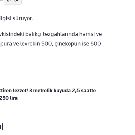
et
lgisi sürüyor.
kisindeki balıkçı tezgahlarında hamsi ve
ipura ve levrekin 500, çinekopun ise 600
tiren lezzet! 3 metrelik kuyuda 2,5 saatte
250 lira
İ