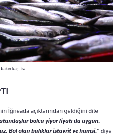
 bakın kaç lira
TI
nin İğneada açıklarından geldiğini dile
tandaşlar bolca yiyor fiyatı da uygun.
z. Bol olan balıklar istavrit ve hamsi.
" diye