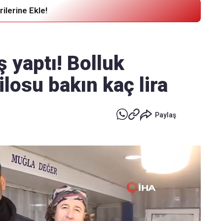
ilerine Ekle!
Haber Verin
Editör masamıza bilgi ve materyal
 yaptı! Bolluk
göndermek için
tıklayın
kilosu bakın kaç lira
Paylaş