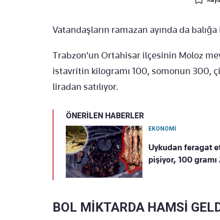
Kayd
Vatandaşların ramazan ayında da balığa i
Trabzon'un Ortahisar ilçesinin Moloz mev
istavritin kilogramı 100, somonun 300, ç
liradan satılıyor.
ÖNERİLEN HABERLER
EKONOMİ
Uykudan feragat et
pişiyor, 100 gramı 
BOL MİKTARDA HAMSİ GELD