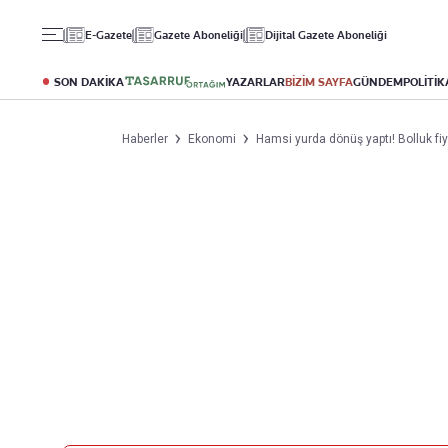
Gündem
Ekonomi
Spor
E-Gazete
Gazete Aboneliği
Dijital Gazete Aboneliği
Politika
Borsa
Futbol
Eğitim
Altın
Puan Durumu
SON DAKİKA
YAZARLAR
BİZİM SAYFA
GÜNDEM
POLİTİK
Döviz
Fikstür
Hisse Senedi
Şampiyonlar Ligi
Haberler
Ekonomi
Hamsi yurda dönüş yaptı! Bolluk fiya
Kripto Para
Avrupa Ligi
Emlak
Basketbol
T-Otomobil
Turizm
Yazarlar
Diğer Kategoriler
Kurumsal
Bugünün Yazarları
Magazin
Hakkımızda
Tüm Yazarlar
Teknoloji
İletişim
Resmî Ilanlar
Künye
Haberler
Gazete Aboneliği
Foto Haber
Danışma Telefonları
Video Galeri
Yasal
Reklam Ver