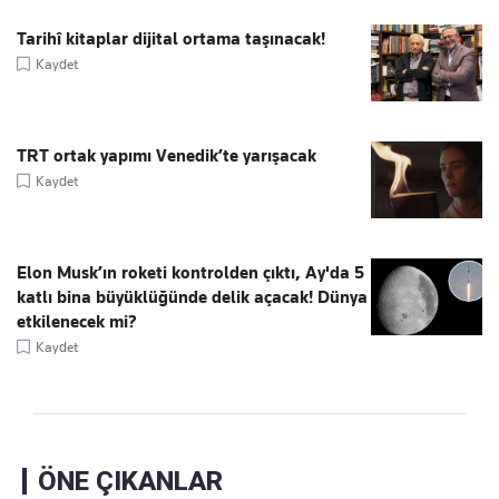
Tarihî kitaplar dijital ortama taşınacak!
Kaydet
TRT ortak yapımı Venedik’te yarışacak
Kaydet
Elon Musk’ın roketi kontrolden çıktı, Ay'da 5
katlı bina büyüklüğünde delik açacak! Dünya
etkilenecek mi?
Kaydet
ÖNE ÇIKANLAR