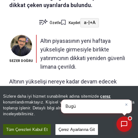
dikkat çeken uyarılarda bulundu.
a-
|
+A
Özetle
Kaydet
Altın piyasasının yeni haftaya
yükselişle girmesiyle birlikte
yatırımcının dikkati yeniden güvenli
SEZER DOĞRU
limana çevrildi.
Altının yükselişi nereye kadar devam edecek
sorusunun cevabı merak edilirken, Finans Analisti
Sizlere daha iyi hizmet sunabilmek adına sitemizde
çerez
İslam Memiş, A Haber'e yaptığı açıklamada
×
Bugünün öne çıkan manşetleri
konumlandırmaktayız. Kişisel verileriniz, KVKK ve GDPR kapsamında
ve gelişmele
yatırımcıya kritik uyarılarda bulundu.
toplanıp işlenir. Detaylı bilgi almak için
Aydınlatma Metnimizi
📰
Son 30 güne ait haberleri, spor gelişmelerini veya yazar yazılarını sorgulayabilirsiniz.
inceleyebilirsiniz.
Hafta sonu Trump'ın İran saldırısını erteledim
Tüm Çerezleri Kabul Et
Çerez Ayarlarına Git
açıklamasıyla birlikte petrol fiyatlarında düşüşler