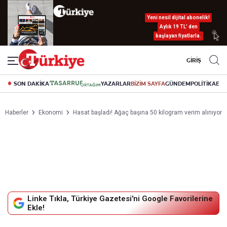
Yeni nesil dijital abonelik!
Aylık 19 TL’ den
başlayan fiyatlarla.
GİRİŞ
SON DAKİKA
YAZARLAR
BİZİM SAYFA
GÜNDEM
POLİTİKA
EK
Haberler
Ekonomi
Hasat başladı! Ağaç başına 50 kilogram verim alınıyor
Linke Tıkla, Türkiye Gazetesi'ni Google Favorilerine
Ekle!