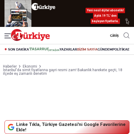
Yeni nesil dijital abonelik!
Aylık 19 TL’ den
başlayan fiyatlarla.
GİRİŞ
SON DAKİKA
YAZARLAR
BİZİM SAYFA
GÜNDEM
POLİTİKA
EK
Haberler
Ekonomi
İstanbul'da simit fiyatlarına gayri resmi zam! Bakanlık harekete geçti, 18
ilçede eş zamanlı denetim
Linke Tıkla, Türkiye Gazetesi'ni Google Favorilerine
Ekle!