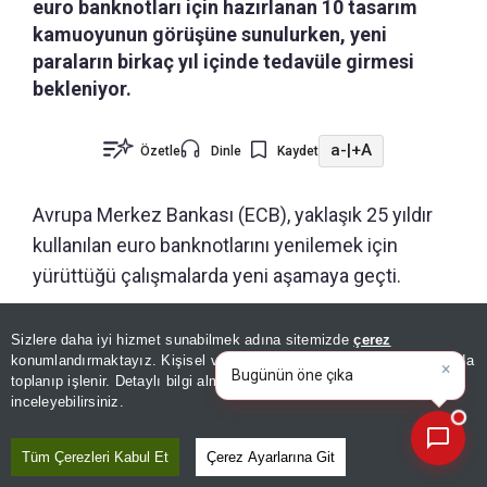
euro banknotları için hazırlanan 10 tasarım
kamuoyunun görüşüne sunulurken, yeni
paraların birkaç yıl içinde tedavüle girmesi
bekleniyor.
a-
|
+A
Özetle
Dinle
Kaydet
Avrupa Merkez Bankası (ECB), yaklaşık 25 yıldır
kullanılan euro banknotlarını yenilemek için
yürüttüğü çalışmalarda yeni aşamaya geçti.
Banka, sahtecilikle mücadeleyi güçlendirmek,
Sizlere daha iyi hizmet sunabilmek adına sitemizde
çerez
×
Bugünün öne çıkan manşetleri
çevresel maliyetleri azaltmak ve banknotları daha
konumlandırmaktayız. Kişisel verileriniz, KVKK ve GDPR kapsamında
ve gelişmeleri neler?
|
toplanıp işlenir. Detaylı bilgi almak için
Aydınlatma Metnimizi
kapsayıcı hâle getirmek amacıyla üçüncü nesil
📰
Son 30 güne ait haberleri, spor gelişmelerini veya yazar yazılarını sorgulayabilirsiniz.
inceleyebilirsiniz.
euro banknotları için hazırlanan 10 farklı tasarım
önerisini kamuoyunun değerlendirmesine açtı.
Tüm Çerezleri Kabul Et
Çerez Ayarlarına Git