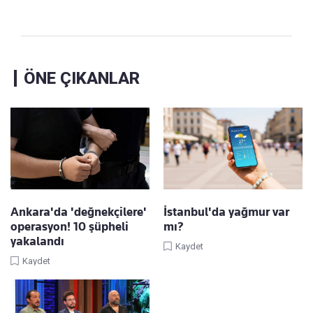
ÖNE ÇIKANLAR
Ankara'da 'değnekçilere'
İstanbul'da yağmur var
operasyon! 10 şüpheli
mı?
yakalandı
Kaydet
Kaydet