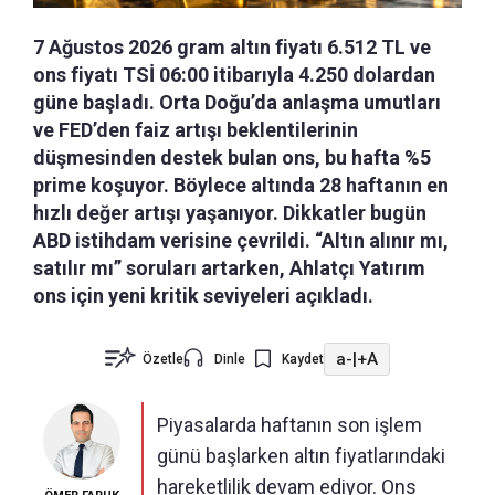
7 Ağustos 2026 gram altın fiyatı 6.512 TL ve
ons fiyatı TSİ 06:00 itibarıyla 4.250 dolardan
güne başladı. Orta Doğu’da anlaşma umutları
ve FED’den faiz artışı beklentilerinin
düşmesinden destek bulan ons, bu hafta %5
prime koşuyor. Böylece altında 28 haftanın en
hızlı değer artışı yaşanıyor. Dikkatler bugün
ABD istihdam verisine çevrildi. “Altın alınır mı,
satılır mı” soruları artarken, Ahlatçı Yatırım
ons için yeni kritik seviyeleri açıkladı.
a-
|
+A
Özetle
Dinle
Kaydet
Piyasalarda haftanın son işlem
günü başlarken altın fiyatlarındaki
hareketlilik devam ediyor. Ons