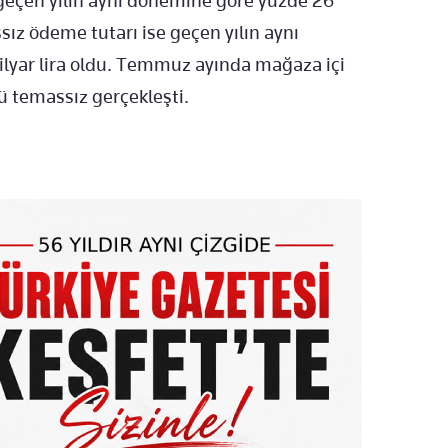
 geçen yılın aynı dönemine göre yüzde 26
sız ödeme tutarı ise geçen yılın aynı
ilyar lira oldu. Temmuz ayında mağaza içi
ü temassız gerçekleşti.