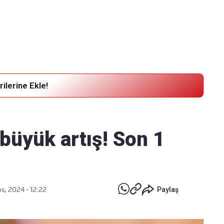
Haber Verin
Editör masamıza bilgi ve materyal
göndermek için
tıklayın
ilerine Ekle!
büyük artış! Son 1
s, 2024 - 12:22
Paylaş