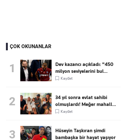
Kaçırmayın
Ücretsiz üye olun, gündemi
şekillendiren gelişmeleri önce siz duyun
ÇOK OKUNANLAR
Dev kazancı açıkladı: "450
1
milyon seviyelerini bul...
Kaydet
34 yıl sonra evlat sahibi
2
olmuşlardı! Meğer mahall...
Kaydet
Hüseyin Taşkıran şimdi
3
bambaşka bir hayat yaşıyor