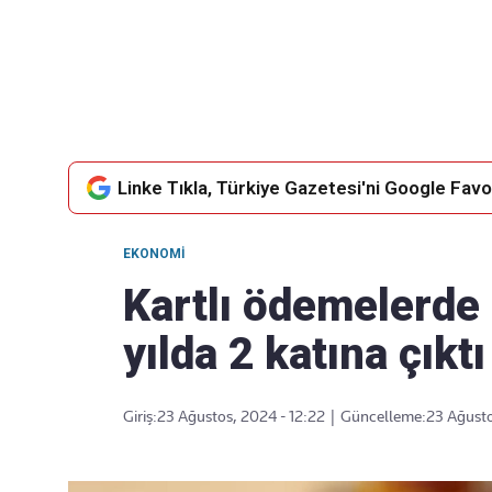
Takip Edin
Favori mecralarınızda haber
akışımıza ulaşın
Linke Tıkla, Türkiye Gazetesi'ni Google Favor
EKONOMI
Kartlı ödemelerde 
yılda 2 katına çıktı
Giriş:
23 Ağustos, 2024 - 12:22
|
Güncelleme:
23 Ağusto