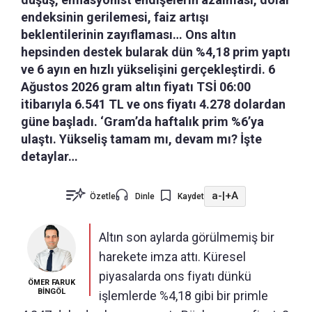
endeksinin gerilemesi, faiz artışı
beklentilerinin zayıflaması… Ons altın
hepsinden destek bularak dün %4,18 prim yaptı
ve 6 ayın en hızlı yükselişini gerçekleştirdi. 6
Ağustos 2026 gram altın fiyatı TSİ 06:00
itibarıyla 6.541 TL ve ons fiyatı 4.278 dolardan
güne başladı. ‘Gram’da haftalık prim %6’ya
ulaştı. Yükseliş tamam mı, devam mı? İşte
detaylar…
a-
|
+A
Özetle
Dinle
Kaydet
Altın son aylarda görülmemiş bir
harekete imza attı. Küresel
piyasalarda ons fiyatı dünkü
ÖMER FARUK
BİNGÖL
işlemlerde %4,18 gibi bir primle