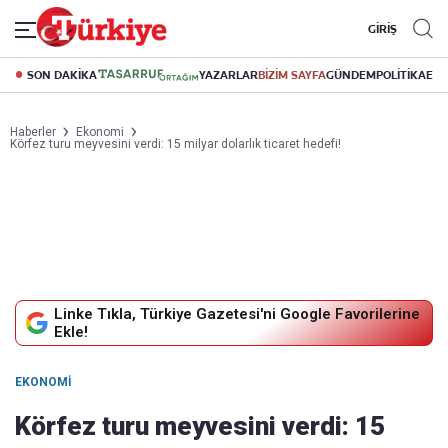
GİRİŞ
SON DAKİKA
YAZARLAR
BİZİM SAYFA
GÜNDEM
POLİTİKA
EK
Haberler
Ekonomi
Körfez turu meyvesini verdi: 15 milyar dolarlık ticaret hedefi!
Linke Tıkla, Türkiye Gazetesi'ni Google Favorilerine
Ekle!
EKONOMI
Körfez turu meyvesini verdi: 15