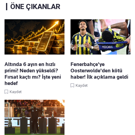
ÖNE ÇIKANLAR
Altında 6 ayın en hızlı
Fenerbahçe'ye
primi! Neden yükseldi?
Oosterwolde'den kötü
Fırsat kaçtı mı? İşte yeni
haber! İlk açıklama geldi
hedef
Kaydet
Kaydet