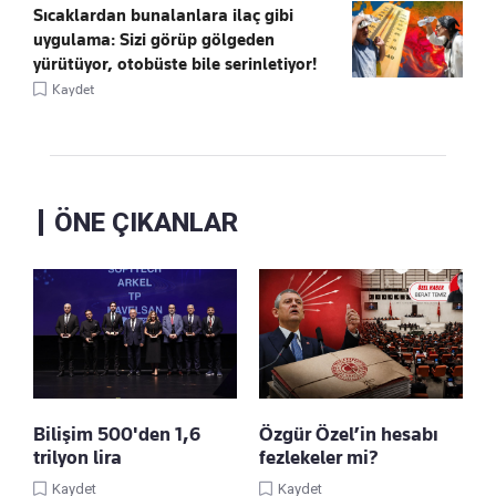
Sıcaklardan bunalanlara ilaç gibi
uygulama: Sizi görüp gölgeden
yürütüyor, otobüste bile serinletiyor!
Kaydet
ÖNE ÇIKANLAR
Bilişim 500'den 1,6
Özgür Özel’in hesabı
trilyon lira
fezlekeler mi?
Kaydet
Kaydet