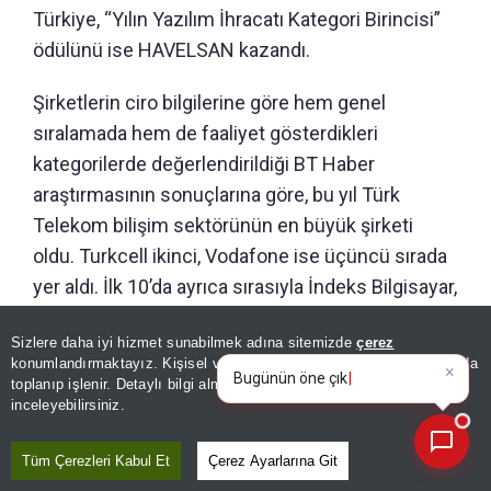
Türkiye, “Yılın Yazılım İhracatı Kategori Birincisi”
ödülünü ise HAVELSAN kazandı.
Şirketlerin ciro bilgilerine göre hem genel
sıralamada hem de faaliyet gösterdikleri
kategorilerde değerlendirildiği BT Haber
araştırmasının sonuçlarına göre, bu yıl Türk
Telekom bilişim sektörünün en büyük şirketi
oldu. Turkcell ikinci, Vodafone ise üçüncü sırada
yer aldı. İlk 10’da ayrıca sırasıyla İndeks Bilgisayar,
Teknosa, Bilkom Bilişim, Penta Teknoloji, Arena,
Sizlere daha iyi hizmet sunabilmek adına sitemizde
çerez
Ingram Micro ve Türksat yer alarak sektörün lider
×
Bugünün öne çıkan manşetleri
konumlandırmaktayız. Kişisel verileriniz, KVKK ve GDPR kapsamında
şirketleri arasında konumlandı.
ve gelişmeleri neler?
toplanıp işlenir. Detaylı bilgi almak için
Aydınlatma Metnimizi
📰
Son 30 güne ait haberleri, spor gelişmelerini veya yazar yazılarını sorgulayabilirsiniz.
inceleyebilirsiniz.
GÜNÜN ÖZETİ
Tüm Çerezleri Kabul Et
Çerez Ayarlarına Git