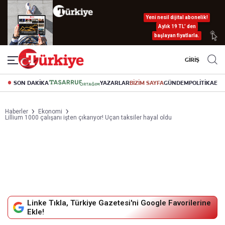
Yeni nesil dijital abonelik!
Aylık 19 TL’ den
başlayan fiyatlarla.
GİRİŞ
SON DAKİKA
YAZARLAR
BİZİM SAYFA
GÜNDEM
POLİTİKA
EK
Haberler
Ekonomi
Lillium 1000 çalışanı işten çıkarıyor! Uçan taksiler hayal oldu
Linke Tıkla, Türkiye Gazetesi'ni Google Favorilerine
Ekle!