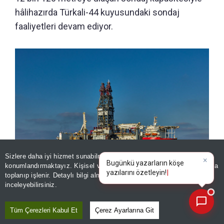
hâlihazırda Türkali-44 kuyusundaki sondaj
faaliyetleri devam ediyor.
Sizlere daha iyi hizmet sunabilmek adına sitemizde
çerez
konumlandırmaktayız. Kişisel verileriniz, KVKK ve GDPR kapsamında
×
Bugünkü yazarların k
|
toplanıp işlenir. Detaylı bilgi almak için
Aydınlatma Metnimizi
📰
Son 30 güne ait haberleri, spor gelişmelerini veya yazar yazılarını sorgulayabilirsiniz.
inceleyebilirsiniz.
Abdülhamid Han ile gurur dolu 4 yıl
Tüm Çerezleri Kabul Et
Çerez Ayarlarına Git