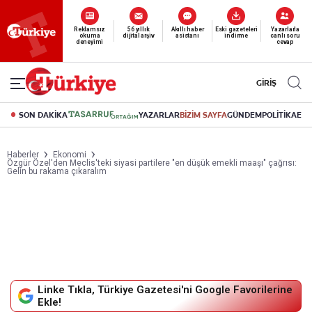
Yeni nesil dijital
abonelik 19 TL’den başlayan fiyatlarla.
GİRİŞ
SON DAKİKA
YAZARLAR
BİZİM SAYFA
GÜNDEM
POLİTİKA
EK
Haberler
Ekonomi
Özgür Özel'den Meclis'teki siyasi partilere "en düşük emekli maaşı" çağrısı:
Gelin bu rakama çıkaralım
Linke Tıkla, Türkiye Gazetesi'ni Google Favorilerine
Ekle!