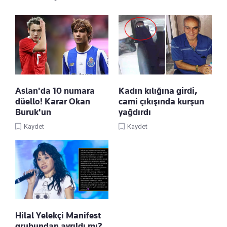
Aslan'da 10 numara
Kadın kılığına girdi,
düello! Karar Okan
cami çıkışında kurşun
Buruk'un
yağdırdı
Kaydet
Kaydet
Hilal Yelekçi Manifest
grubundan ayrıldı mı?