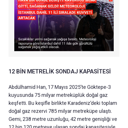
12 BİN METRELİK SONDAJ KAPASİTESİ
Abdülhamid Han, 17 Mayıs 2025’te Göktepe-3
kuyusunda 75 milyar metreküplük doğal gaz
keşfetti. Bu keşifle birlikte Karadeniz’deki toplam
doğal gaz rezervi 785 milyar metreküpe ulaştı.
Gemi, 238 metre uzunluğu, 42 metre genişliği ve
12 bin 120 metreye ulaşan sondaj kapasitesiyle