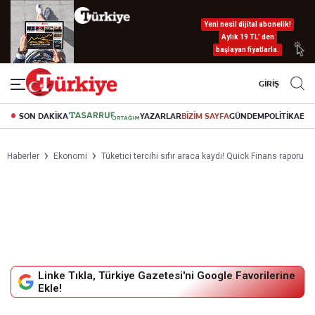
Yeni nesil dijital abonelik!
Aylık 19 TL’ den
başlayan fiyatlarla.
GİRİŞ
SON DAKİKA
YAZARLAR
BİZİM SAYFA
GÜNDEM
POLİTİKA
EK
Haberler
Ekonomi
Tüketici tercihi sıfır araca kaydı! Quick Finans raporu
Linke Tıkla, Türkiye Gazetesi'ni Google Favorilerine
Ekle!