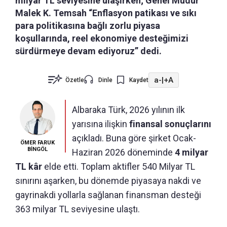
milyar TL seviyesine ulaşırken; Genel Müdür
Malek K. Temsah “Enflasyon patikası ve sıkı
para politikasına bağlı zorlu piyasa
koşullarında, reel ekonomiye desteğimizi
sürdürmeye devam ediyoruz” dedi.
a-
|
+A
Özetle
Dinle
Kaydet
Albaraka Türk, 2026 yılının ilk
yarısına ilişkin
finansal sonuçlarını
açıkladı. Buna göre şirket Ocak-
ÖMER FARUK
BİNGÖL
Haziran 2026 döneminde
4 milyar
TL kâr
elde etti. Toplam aktifler 540 Milyar TL
sınırını aşarken, bu dönemde piyasaya nakdi ve
gayrinakdi yollarla sağlanan finansman desteği
363 milyar TL seviyesine ulaştı.