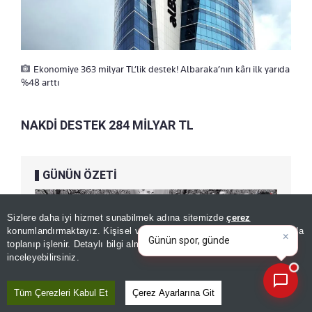
Ekonomiye 363 milyar TL’lik destek! Albaraka’nın kârı ilk yarıda
%48 arttı
NAKDİ DESTEK 284 MİLYAR TL
GÜNÜN ÖZETİ
×
Günün spor, gündem ve
Sizlere daha iyi hizmet sunabilmek adına sitemizde
çerez
ekonomi gelişmelerini analiz
konumlandırmaktayız. Kişisel verileriniz, KVKK ve GDPR kapsamında
edin!
|
toplanıp işlenir. Detaylı bilgi almak için
Aydınlatma Metnimizi
📰
Son 30 güne ait haberleri, spor gelişmelerini veya yazar yazılarını sorgulayabilirsiniz.
inceleyebilirsiniz.
Tüm Çerezleri Kabul Et
Çerez Ayarlarına Git