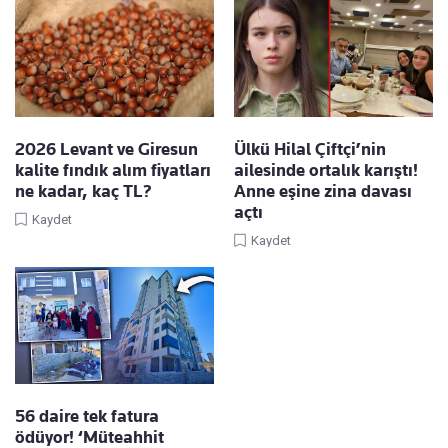
2026 Levant ve Giresun
Ülkü Hilal Çiftçi’nin
kalite fındık alım fiyatları
ailesinde ortalık karıştı!
ne kadar, kaç TL?
Anne eşine zina davası
açtı
Kaydet
Kaydet
56 daire tek fatura
ödüyor! ‘Müteahhit