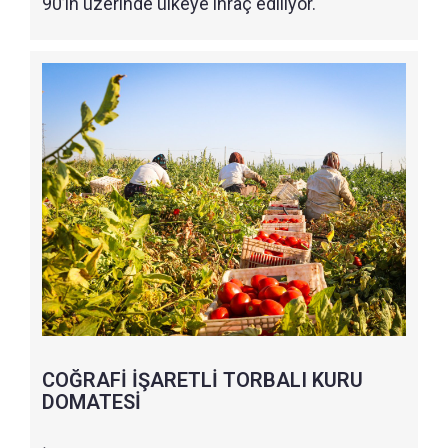
90’ın üzerinde ülkeye ihraç ediliyor.
COĞRAFİ İŞARETLİ TORBALI KURU
DOMATESİ