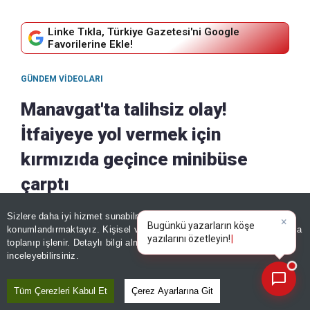
Linke Tıkla, Türkiye Gazetesi'ni Google
Favorilerine Ekle!
GÜNDEM VIDEOLARI
Manavgat'ta talihsiz olay!
İtfaiyeye yol vermek için
kırmızıda geçince minibüse
çarptı
07 Ağustos, 2026 - 13:23
|
07 Ağustos, 2026 - 13:23
Sizlere daha iyi hizmet sunabilmek adına sitemizde
çerez
×
Bugünkü yazarların köşe
konumlandırmaktayız. Kişisel verileriniz, KVKK ve GDPR kapsamında
Paylaş
yazılarını özetley
|
toplanıp işlenir. Detaylı bilgi almak için
Aydınlatma Metnimizi
📰
Son 30 güne ait haberleri, spor gelişmelerini veya yazar yazılarını sorgulayabilirsiniz.
inceleyebilirsiniz.
Tüm Çerezleri Kabul Et
Çerez Ayarlarına Git