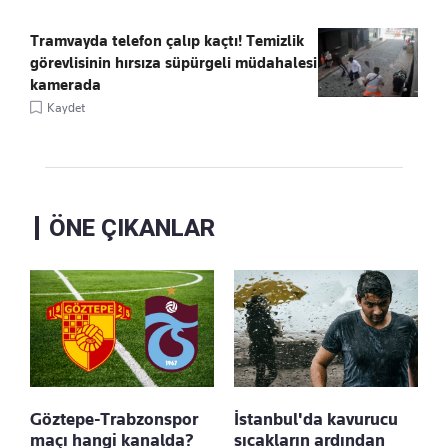
Tramvayda telefon çalıp kaçtı! Temizlik
görevlisinin hırsıza süpürgeli müdahalesi
kamerada
Kaydet
ÖNE ÇIKANLAR
Göztepe-Trabzonspor
İstanbul'da kavurucu
maçı hangi kanalda?
sıcakların ardından