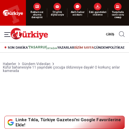
Yeni nesil dijital
okuma deneyimi
canlı soru cevap
abonelik 19 TL’den başlayan fiyatlarla.
GİRİŞ
SON DAKİKA
YAZARLAR
BİZİM SAYFA
GÜNDEM
POLİTİKA
EK
Haberler
Gündem Videoları
Küfür bahanesiyle 11 yaşındaki çocuğa öldüresiye dayak! O korkunç anlar
kamerada
Linke Tıkla, Türkiye Gazetesi'ni Google Favorilerine
Ekle!