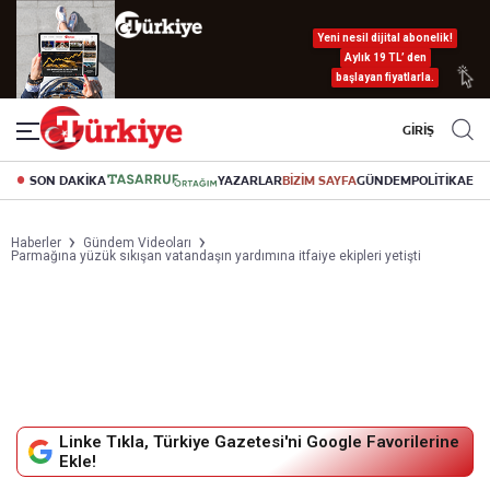
Yeni nesil dijital abonelik!
Aylık 19 TL’ den
başlayan fiyatlarla.
GİRİŞ
SON DAKİKA
YAZARLAR
BİZİM SAYFA
GÜNDEM
POLİTİKA
EK
Haberler
Gündem Videoları
Parmağına yüzük sıkışan vatandaşın yardımına itfaiye ekipleri yetişti
Linke Tıkla, Türkiye Gazetesi'ni Google Favorilerine
Ekle!