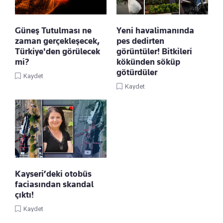
Güneş Tutulması ne
Yeni havalimanında
zaman gerçekleşecek,
pes dedirten
Türkiye'den görülecek
görüntüler! Bitkileri
mi?
kökünden söküp
götürdüler
Kaydet
Kaydet
Kayseri’deki otobüs
faciasından skandal
çıktı!
Kaydet