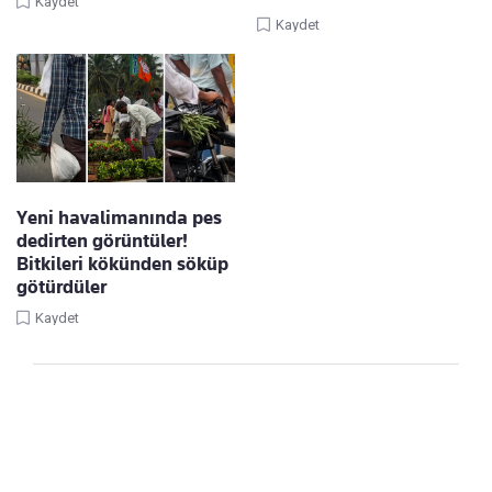
Kaydet
Kaydet
Yeni havalimanında pes
dedirten görüntüler!
Bitkileri kökünden söküp
götürdüler
Kaydet