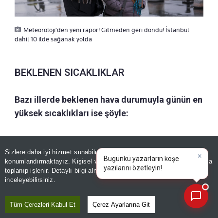
Meteoroloji’den yeni rapor! Gitmeden geri döndü! İstanbul
dahil 10 ilde sağanak yolda
BEKLENEN SICAKLIKLAR
Bazı illerde beklenen hava durumuyla günün en
yüksek sıcaklıkları ise şöyle:
Sizlere daha iyi hizmet sunabilmek adına sitemizde
çerez
Şehir
Hava Durumu
Sıcaklık
konumlandırmaktayız. Kişisel verileriniz, KVKK ve GDPR kapsamında
(°C)
×
Bugünkü yazarların köşe
|
toplanıp işlenir. Detaylı bilgi almak için
Aydınlatma Metnimizi
📰
Son 30 güne ait haberleri, spor gelişmelerini veya yazar yazılarını sorgulayabilirsiniz.
inceleyebilirsiniz.
Ankara
Parçalı ve az bulutlu
35
İstanbul
Parçalı ve az bulutlu
32
Tüm Çerezleri Kabul Et
Çerez Ayarlarına Git
İzmir
Az bulutlu ve açık
34