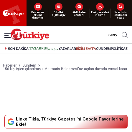
Yeni nesil dijital
abonelik 19 TL’den başlayan fiyatlarla.
GİRİŞ
SON DAKİKA
YAZARLAR
BİZİM SAYFA
GÜNDEM
POLİTİKA
EK
Haberler
Gündem
150 kişi işten çıkarılmıştı! Marmaris Belediyesi'ne açılan davada emsal karar
Linke Tıkla, Türkiye Gazetesi'ni Google Favorilerine
Ekle!