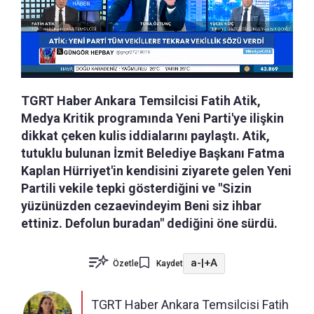
TGRT Haber Ankara Temsilcisi Fatih Atik,
Medya Kritik programında Yeni Parti'ye ilişkin
dikkat çeken kulis iddialarını paylaştı. Atik,
tutuklu bulunan İzmit Belediye Başkanı Fatma
Kaplan Hürriyet'in kendisini ziyarete gelen Yeni
Partili vekile tepki gösterdiğini ve "Sizin
yüzünüzden cezaevindeyim Beni siz ihbar
ettiniz. Defolun buradan" dediğini öne sürdü.
a-
|
+A
Özetle
Kaydet
TGRT Haber Ankara Temsilcisi Fatih