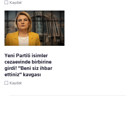
Kaydet
Yeni Partili isimler
cezaevinde birbirine
girdi! "Beni siz ihbar
ettiniz" kavgası
Kaydet