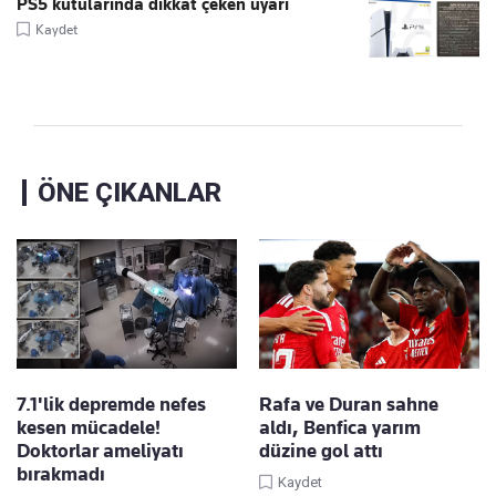
PS5 kutularında dikkat çeken uyarı
Kaydet
ÖNE ÇIKANLAR
7.1'lik depremde nefes
Rafa ve Duran sahne
kesen mücadele!
aldı, Benfica yarım
Doktorlar ameliyatı
düzine gol attı
bırakmadı
Kaydet