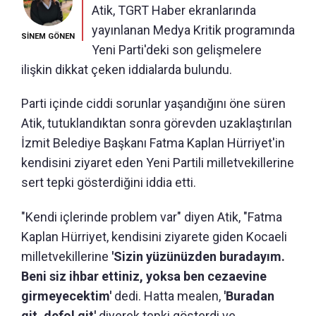
Atik, TGRT Haber ekranlarında
yayınlanan Medya Kritik programında
SİNEM GÖNEN
Yeni Parti'deki son gelişmelere
ilişkin dikkat çeken iddialarda bulundu.
Parti içinde ciddi sorunlar yaşandığını öne süren
Atik, tutuklandıktan sonra görevden uzaklaştırılan
İzmit Belediye Başkanı Fatma Kaplan Hürriyet'in
kendisini ziyaret eden Yeni Partili milletvekillerine
sert tepki gösterdiğini iddia etti.
"Kendi içlerinde problem var" diyen Atik, "Fatma
Kaplan Hürriyet, kendisini ziyarete giden Kocaeli
milletvekillerine
'Sizin yüzünüzden buradayım.
Beni siz ihbar ettiniz, yoksa ben cezaevine
girmeyecektim'
dedi. Hatta mealen,
'Buradan
git, defol git'
diyerek tepki gösterdi ve