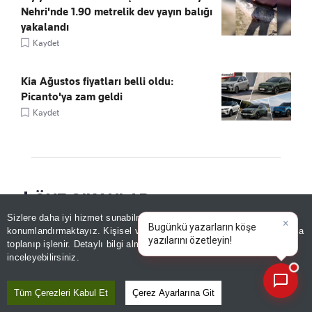
Nehri'nde 1.90 metrelik dev yayın balığı
yakalandı
Kaydet
Kia Ağustos fiyatları belli oldu:
Picanto'ya zam geldi
Kaydet
ÖNE ÇIKANLAR
Sizlere daha iyi hizmet sunabilmek adına sitemizde
çerez
×
Bugünkü yazarların köşe
konumlandırmaktayız. Kişisel verileriniz, KVKK ve GDPR kapsamında
yazılarını özetleyin!
toplanıp işlenir. Detaylı bilgi almak için
Aydınlatma Metnimizi
📰
Son 30 güne ait haberleri, spor gelişmelerini veya yazar yazılarını sorgulayabilirsiniz.
inceleyebilirsiniz.
Tüm Çerezleri Kabul Et
Çerez Ayarlarına Git