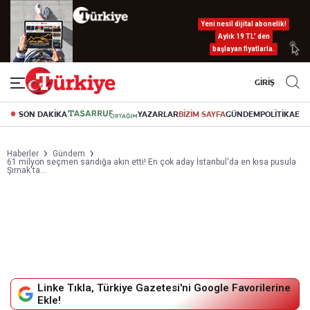
Yeni nesil dijital abonelik!
Aylık 19 TL’ den
başlayan fiyatlarla.
GİRİŞ
SON DAKİKA
YAZARLAR
BİZİM SAYFA
GÜNDEM
POLİTİKA
EK
Haberler
Gündem
61 milyon seçmen sandığa akın etti! En çok aday İstanbul'da en kısa pusula
Şırnak'ta...
Linke Tıkla, Türkiye Gazetesi'ni Google Favorilerine
Ekle!