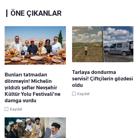
ÖNE ÇIKANLAR
Tarlaya dondurma
Bunları tatmadan
servisi! Çiftçilerin gözdesi
dönmeyin! Michelin
oldu
yıldızlı şefler Nevşehir
Kültür Yolu Festivali'ne
Kaydet
damga vurdu
Kaydet