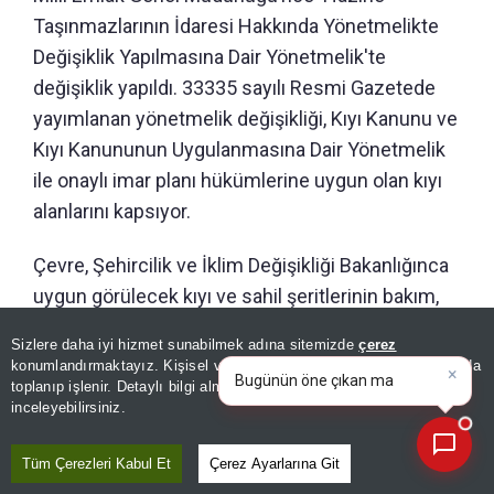
Taşınmazlarının İdaresi Hakkında Yönetmelikte
Değişiklik Yapılmasına Dair Yönetmelik'te
değişiklik yapıldı. 33335 sayılı Resmi Gazetede
yayımlanan yönetmelik değişikliği, Kıyı Kanunu ve
Kıyı Kanununun Uygulanmasına Dair Yönetmelik
ile onaylı imar planı hükümlerine uygun olan kıyı
alanlarını kapsıyor.
Çevre, Şehircilik ve İklim Değişikliği Bakanlığınca
uygun görülecek kıyı ve sahil şeritlerinin bakım,
onarım, güvenlik, temizlik gibi işletme
Sizlere daha iyi hizmet sunabilmek adına sitemizde
çerez
×
uygulamalarına ilişkin işlemler, belediyeler ve
Bugünün öne çıkan manşetleri
konumlandırmaktayız. Kişisel verileriniz, KVKK ve GDPR kapsamında
ve gelişmeleri neler?
|
mahalli idare birliklerinin yanı sıra, Bakanlığın ilgili
toplanıp işlenir. Detaylı bilgi almak için
Aydınlatma Metnimizi
📰
Son 30 güne ait haberleri, spor gelişmelerini veya yazar yazılarını sorgulayabilirsiniz.
inceleyebilirsiniz.
birimlerinin de yapabilmesine imkan tanındı.
Tüm Çerezleri Kabul Et
Çerez Ayarlarına Git