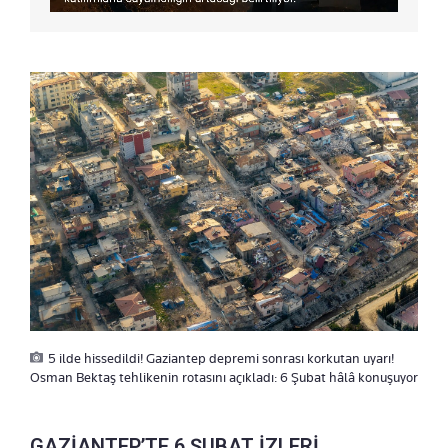
5 ilde hissedildi! Gaziantep depremi sonrası korkutan uyarı!
Osman Bektaş tehlikenin rotasını açıkladı: 6 Şubat hâlâ konuşuyor
GAZİANTEP’TE 6 ŞUBAT İZLERİ