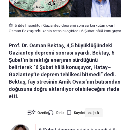
5 ilde hissedildi! Gaziantep depremi sonrası korkutan uyarı!
Osman Bektaş tehlikenin rotasını açıkladı: 6 Şubat hâlâ konuşuyor
Prof. Dr. Osman Bektaş, 4,5 büyüklüğündeki
Gaziantep depremi sonrası uyardı. Bektaş, 6
Şubat’ın bıraktığı enerjinin sürdüğünü
belirterek “6 Şubat hâlâ konuşuyor, Hatay–
Gaziantep’te deprem tehlikesi bitmedi” dedi.
Bektaş, fay stresinin Amik Ovası’nın batısından
doğusuna doğru aktarılıyor olabileceğini ifade
etti.
a-
|
+A
Özetle
Dinle
Kaydet
6 Şubat depremlerinin hissedildiği