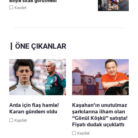
Böyle sıcak görülmedi
Kaydet
ÖNE ÇIKANLAR
Arda için flaş hamle!
Kayahan’ın unutulmaz
Kararı gündem oldu
şarkılarına ilham olan
“Gönül Köşkü” satışta!
Kaydet
Fiyatı dudak uçuklattı
Kaydet