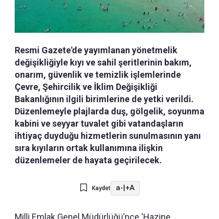
Resmi Gazete'de yayımlanan yönetmelik
değişikliğiyle kıyı ve sahil şeritlerinin bakım,
onarım, güvenlik ve temizlik işlemlerinde
Çevre, Şehircilik ve İklim Değişikliği
Bakanlığının ilgili birimlerine de yetki verildi.
Düzenlemeyle plajlarda duş, gölgelik, soyunma
kabini ve seyyar tuvalet gibi vatandaşların
ihtiyaç duyduğu hizmetlerin sunulmasının yanı
sıra kıyıların ortak kullanımına ilişkin
düzenlemeler de hayata geçirilecek.
a-
|
+A
Kaydet
Milli Emlak Genel Müdürlüğü’nce 'Hazine