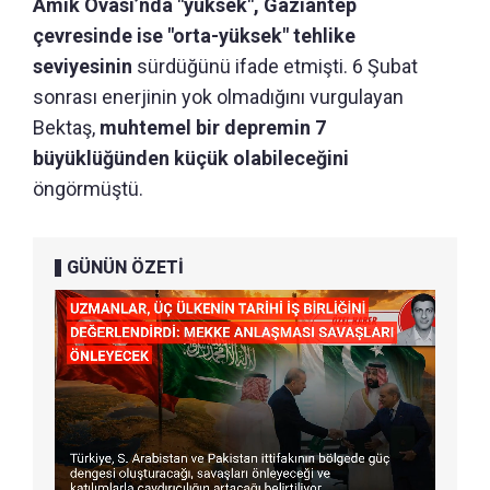
Amik Ovası’nda "yüksek", Gaziantep
çevresinde ise "orta-yüksek" tehlike
seviyesinin
sürdüğünü ifade etmişti. 6 Şubat
sonrası enerjinin yok olmadığını vurgulayan
Bektaş,
muhtemel bir depremin 7
büyüklüğünden küçük olabileceğini
öngörmüştü.
GÜNÜN ÖZETİ