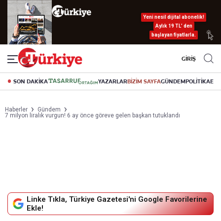
Yeni nesil dijital abonelik!
Aylık 19 TL’ den
başlayan fiyatlarla.
GİRİŞ
SON DAKİKA
YAZARLAR
BİZİM SAYFA
GÜNDEM
POLİTİKA
EK
Haberler
Gündem
7 milyon liralık vurgun! 6 ay önce göreve gelen başkan tutuklandı
Linke Tıkla, Türkiye Gazetesi'ni Google Favorilerine
Ekle!