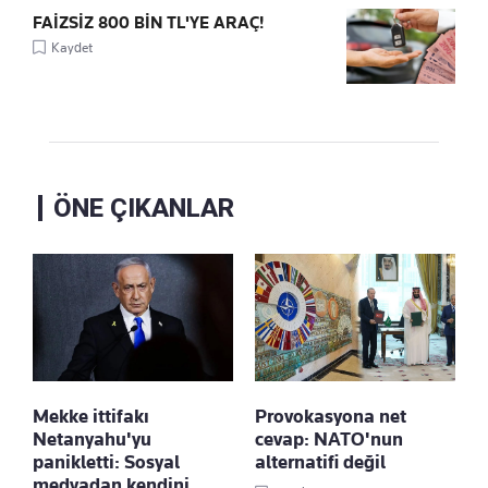
FAİZSİZ 800 BİN TL'YE ARAÇ!
Kaydet
ÖNE ÇIKANLAR
Mekke ittifakı
Provokasyona net
Netanyahu'yu
cevap: NATO'nun
panikletti: Sosyal
alternatifi değil
medyadan kendini