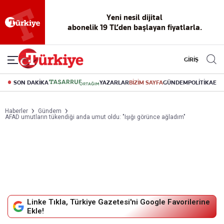
Yeni nesil dijital
okuma deneyimi
canlı soru cevap
abonelik 19 TL’den başlayan fiyatlarla.
GİRİŞ
SON DAKİKA
YAZARLAR
BİZİM SAYFA
GÜNDEM
POLİTİKA
EK
Haberler
Gündem
AFAD umutların tükendiği anda umut oldu: "Işığı görünce ağladım"
Linke Tıkla, Türkiye Gazetesi'ni Google Favorilerine
Ekle!