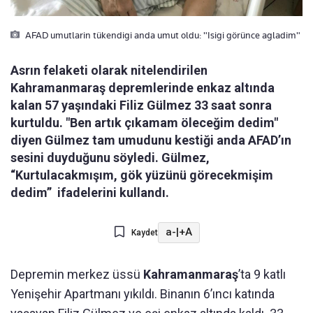
AFAD umutlarin tükendigi anda umut oldu: "Isigi görünce agladim"
Asrın felaketi olarak nitelendirilen
Kahramanmaraş depremlerinde enkaz altında
kalan 57 yaşındaki Filiz Gülmez 33 saat sonra
kurtuldu. "Ben artık çıkamam öleceğim dedim"
diyen Gülmez tam umudunu kestiği anda AFAD’ın
sesini duyduğunu söyledi. Gülmez,
“Kurtulacakmışım, gök yüzünü görecekmişim
dedim” ifadelerini kullandı.
a-
|
+A
Kaydet
Depremin merkez üssü
Kahramanmaraş
’ta 9 katlı
Yenişehir Apartmanı yıkıldı. Binanın 6’ıncı katında