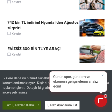
Kaydet
742 bin TL indirim! Hyundai'den Ağustos
sürprizi
Kaydet
FAİZSİZ 800 BİN TL'YE ARAÇ!
Kaydet
×
Günün spor, gündem ve
Sizlere daha iyi hizmet sunabilmek adına sitemizde
çerez
ekonomi gelişmelerini analiz
konumlandırmaktayız. Kişisel verileriniz, KVKK ve GDPR kapsamında
edin
toplanıp işlenir. Detaylı bilgi almak için
Aydınlatma Metnimizi
ÖNE ÇIKANLAR
📰
Son 30 güne ait haberleri, spor gelişmelerini veya yazar yazılarını sorgulayabilirsiniz.
inceleyebilirsiniz.
Tüm Çerezleri Kabul Et
Çerez Ayarlarına Git