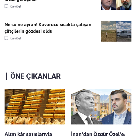
Kaydet
Ne su ne ayran! Kavurucu sıcakta çalışan
çiftçilerin gözdesi oldu
Kaydet
ÖNE ÇIKANLAR
Altın kâr satışlarıyla
İnan'dan Özgür Özel'e: