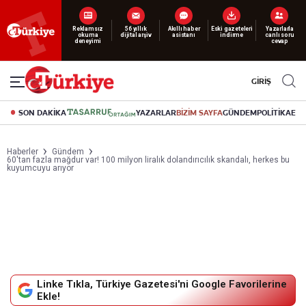
Yeni nesil dijital
abonelik 19 TL’den başlayan fiyatlarla.
GİRİŞ
SON DAKİKA
YAZARLAR
BİZİM SAYFA
GÜNDEM
POLİTİKA
EK
Haberler
Gündem
60'tan fazla mağdur var! 100 milyon liralık dolandırıcılık skandalı, herkes bu
kuyumcuyu arıyor
Linke Tıkla, Türkiye Gazetesi'ni Google Favorilerine
Ekle!