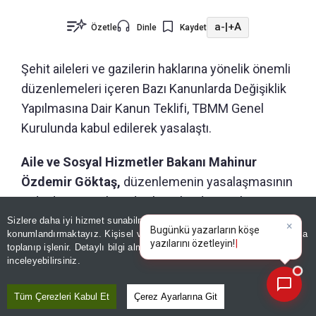
a-
|
+A
Özetle
Dinle
Kaydet
Şehit aileleri ve gazilerin haklarına yönelik önemli
düzenlemeleri içeren Bazı Kanunlarda Değişiklik
Yapılmasına Dair Kanun Teklifi, TBMM Genel
Kurulunda kabul edilerek yasalaştı.
Aile ve Sosyal Hizmetler Bakanı Mahinur
Özdemir Göktaş,
düzenlemenin yasalaşmasının
ardından sosyal medya hesabından paylaşım
yaptı.
Sizlere daha iyi hizmet sunabilmek adına sitemizde
çerez
konumlandırmaktayız. Kişisel verileriniz, KVKK ve GDPR kapsamında
×
Bugünkü yazarl
|
toplanıp işlenir. Detaylı bilgi almak için
Aydınlatma Metnimizi
📰
Son 30 güne ait haberleri, spor gelişmelerini veya yazar yazılarını sorgulayabilirsiniz.
inceleyebilirsiniz.
Tüm Çerezleri Kabul Et
Çerez Ayarlarına Git