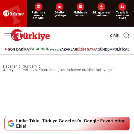
Yeni nesil dijital
abonelik 19 TL’den başlayan fiyatlarla.
GİRİŞ
SON DAKİKA
YAZARLAR
BİZİM SAYFA
GÜNDEM
POLİTİKA
EK
Haberler
Gündem
Antalya'da feci kaza! Kontrolden çıkan belediye otobüsü kafeye girdi
Linke Tıkla, Türkiye Gazetesi'ni Google Favorilerine
Ekle!