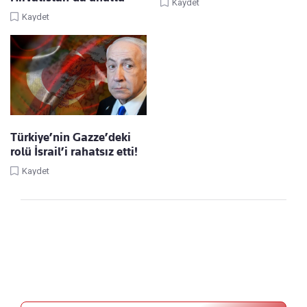
Kaydet
Kaydet
Türkiye’nin Gazze’deki
rolü İsrail’i rahatsız etti!
Kaydet