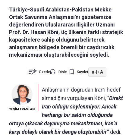
Türkiye-Suudi Arabistan-Pakistan Mekke
Ortak Savunma Anlaşması'nı gazetemize
değerlendiren Uluslararası İlişkiler Uzmanı
Prof. Dr. Hasan Köni, üç ülkenin farklı stratejik
kapasitelere sahip olduğunu belirterek
anlaşmanın bölgede önemli bir caydırıcılık
mekanizması oluşturabileceğini söyledi.
a-
|
+A
Özetle
Dinle
Kaydet
Anlaşmanın doğrudan İran’ı hedef
almadığını vurgulayan Köni,
“Direkt
İran olduğu söylenmiyor. Ancak
YEŞİM ERASLAN
herhangi bir saldırı olduğunda
ortaya çıkacak dayanışma mekanizması, İran’a
karşı dolaylı olarak bir denge oluşturabilir”
dedi.