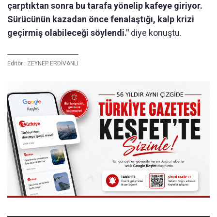
çarptıktan sonra bu tarafa yönelip kafeye giriyor.
Sürücünün kazadan önce fenalaştığı, kalp krizi
geçirmiş olabileceği söylendi."
diye konuştu.
Editör :
ZEYNEP ERDİVANLI