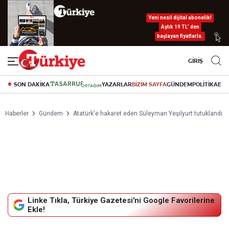
Yeni nesil dijital abonelik!
Aylık 19 TL’ den
başlayan fiyatlarla.
GİRİŞ
SON DAKİKA
YAZARLAR
BİZİM SAYFA
GÜNDEM
POLİTİKA
EK
Haberler
Gündem
Atatürk'e hakaret eden Süleyman Yeşilyurt tutuklandı
Linke Tıkla, Türkiye Gazetesi'ni Google Favorilerine
Ekle!