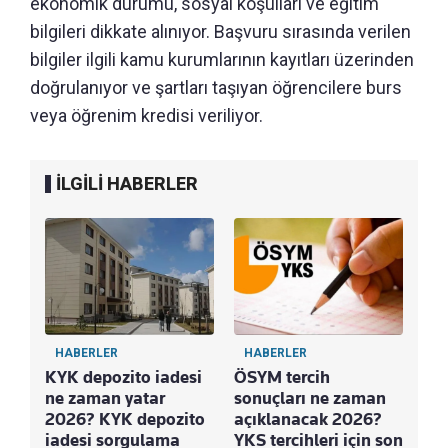
ekonomik durumu, sosyal koşulları ve eğitim
bilgileri dikkate alınıyor. Başvuru sırasında verilen
bilgiler ilgili kamu kurumlarının kayıtları üzerinden
doğrulanıyor ve şartları taşıyan öğrencilere burs
veya öğrenim kredisi veriliyor.
İLGİLİ HABERLER
HABERLER
HABERLER
KYK depozito iadesi
ÖSYM tercih
ne zaman yatar
sonuçları ne zaman
2026? KYK depozito
açıklanacak 2026?
iadesi sorgulama
YKS tercihleri için son