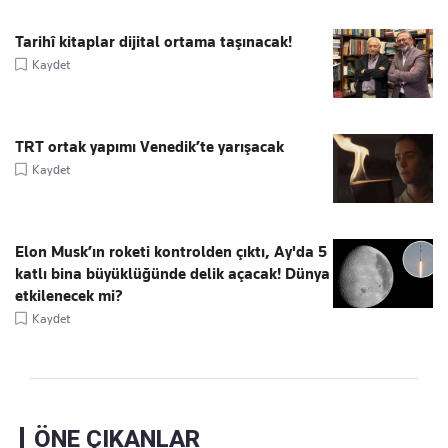
Tarihî kitaplar dijital ortama taşınacak!
Kaydet
TRT ortak yapımı Venedik’te yarışacak
Kaydet
Elon Musk’ın roketi kontrolden çıktı, Ay'da 5
katlı bina büyüklüğünde delik açacak! Dünya
etkilenecek mi?
Kaydet
ÖNE ÇIKANLAR