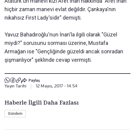
Atatürk'ün manevi kızı Afet İnan hakkında "Afet İnan
hiçbir zaman manevi evlat değildir. Çankaya'nın
nikahsız First Lady'sidir" demişti.
Yavuz Bahadıroğlu'nun İnan'la ilgili olarak "Güzel
miydi?" sorusunu sorması üzerine, Mustafa
Armağan ise "Gençliğinde güzeldi ancak sonradan
şişmanlıyor" şeklinde cevap vermişti.
Paylaş
Yayın Tarihi
|
12 Mayıs, 2017 - 14:54
Haberle İlgili Daha Fazlası
Gündem