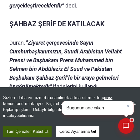
gerçekleştireceklerdir"
dedi.
ŞAHBAZ ŞERİF DE KATILACAK
Duran,
"Ziyaret çerçevesinde Sayın
Cumhurbaşkanımızın, Suudi Arabistan Veliaht
Prensi ve Başbakanı Prens Muhammed bin
Selman bin Abdülaziz El Suud ve Pakistan
Başbakanı Şahbaz Şerif’le bir araya gelmeleri
öngörülmektedir"
ifadelerini kullandı.
Sizlere daha iyi hizmet sunabilmek adına sitemizde
çerez
×
Detaylar geliyor...
Bugünün öne çıkan manşetleri
konumlandırmaktayız. Kişisel verileriniz, KVKK ve GDPR kapsamında
ve gelişmeleri neler?
|
toplanıp işlenir. Detaylı bilgi almak için
Aydınlatma Metnimizi
📰
Son 30 güne ait haberleri, spor gelişmelerini veya yazar yazılarını sorgulayabilirsiniz.
inceleyebilirsiniz.
GÜNÜN ÖZETİ
Tüm Çerezleri Kabul Et
Çerez Ayarlarına Git