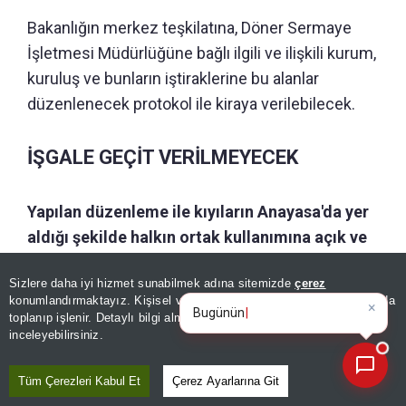
Bakanlığın merkez teşkilatına, Döner Sermaye
İşletmesi Müdürlüğüne bağlı ilgili ve ilişkili kurum,
kuruluş ve bunların iştiraklerine bu alanlar
düzenlenecek protokol ile kiraya verilebilecek.
İŞGALE GEÇİT VERİLMEYECEK
Yapılan düzenleme ile kıyıların Anayasa'da yer
aldığı şekilde halkın ortak kullanımına açık ve
kamu yararına kullanılmalarının sağlanması ve
Sizlere daha iyi hizmet sunabilmek adına sitemizde
çerez
bu alanların daha planlı hale gelmesi,
×
Bugünün öne çıkan manşetleri
konumlandırmaktayız. Kişisel verileriniz, KVKK ve GDPR kapsamında
belediyeler ile protokol düzenlenemeyen
ve gelişmeleri nele
|
toplanıp işlenir. Detaylı bilgi almak için
Aydınlatma Metnimizi
📰
Son 30 güne ait haberleri, spor gelişmelerini veya yazar yazılarını sorgulayabilirsiniz.
inceleyebilirsiniz.
alanlarda meydana gelen işgallerin ve bu
işgaller nedeniyle oluşacak tahribatların
Tüm Çerezleri Kabul Et
Çerez Ayarlarına Git
önlenmesi amaçlandı.