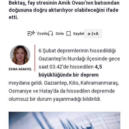
Bektaş, fay stresinin Amik Ovası’nın batısından
doğusuna doğru aktarılıyor olabileceğini ifade
etti.
a-
|
+A
Özetle
Dinle
Kaydet
6 Şubat depremlerinin hissedildiği
Gaziantep’in Nurdağı ilçesinde gece
saat 03.42'de hissedilen
4,5
ESMA KARAYEL
büyüklüğünde bir deprem
meydana geldi. Gaziantep, Kilis, Kahramanmaraş,
Osmaniye ve Hatay’da da hissedilen depremde
olumsuz bir durum yaşanmadığı bildirildi.