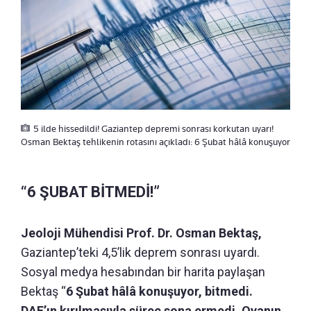
5 ilde hissedildi! Gaziantep depremi sonrası korkutan uyarı!
Osman Bektaş tehlikenin rotasını açıkladı: 6 Şubat hâlâ konuşuyor
“6 ŞUBAT BİTMEDİ!”
Jeoloji Mühendisi Prof. Dr. Osman Bektaş,
Gaziantep’teki 4,5’lik deprem sonrası uyardı.
Sosyal medya hesabından bir harita paylaşan
Bektaş “
6 Şubat hâlâ konuşuyor, bitmedi.
DAF’ın kırılmasıyla süreç sona ermedi. Ovanın