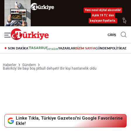
Yeni nesil dijital abonelik!
Aylık 19 TL’ den
başlayan fiyatlarla.
GİRİŞ
SON DAKİKA
YAZARLAR
BİZİM SAYFA
GÜNDEM
POLİTİKA
EK
Haberler
Gündem
Bakırköy'de başı boş pitbull dehşeti! Bir kişi hastanelik oldu
Linke Tıkla, Türkiye Gazetesi'ni Google Favorilerine
Ekle!