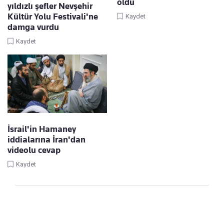
oldu
yıldızlı şefler Nevşehir
Kültür Yolu Festivali'ne
Kaydet
damga vurdu
Kaydet
İsrail'in Hamaney
iddialarına İran'dan
videolu cevap
Kaydet