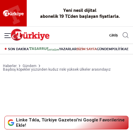
Yeni nesil dijital
abonelik 19 TL’den başlayan fiyatlarla.
GİRİŞ
SON DAKİKA
YAZARLAR
BİZİM SAYFA
GÜNDEM
POLİTİKA
EK
Haberler
Gündem
Başıboş köpekler yüzünden kuduz riski yüksek ülkeler arasındayız
Linke Tıkla, Türkiye Gazetesi'ni Google Favorilerine
Ekle!