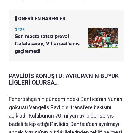
ÖNERİLEN HABERLER
SPOR
Son maçta tatsız prova!
Galatasaray, Villarreal'e diş
geçiremedi
PAVLİDİS KONUŞTU: AVRUPA’NIN BÜYÜK
LİGLERİ OLURSA...
Fenerbahçe’nin gündemindeki Benfica’nın Yunan
golcüsü Vangelis Pavlidis, transfere bakışını
açıkladı. Kulübünün 70 milyon avro bonservis
bedeli talep ettiği Pavlidis, Benfica’dan ayrılmayı
ancak Avrupa’nın büyük liglerinden teklif gelmesi