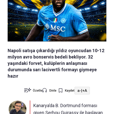
Napoli satışa çıkardığı yıldız oyuncudan 10-12
milyon avro bonservis bedeli bekliyor. 32
yaşındaki forvet, kulüplerin anlaşması
durumunda sarı lacivertli formayı giymeye
hazır
a-
|
+A
Özetle
Dinle
Kaydet
Kanarya’da B. Dortmund forması
giyen Serhou Guirassy ile başlayan