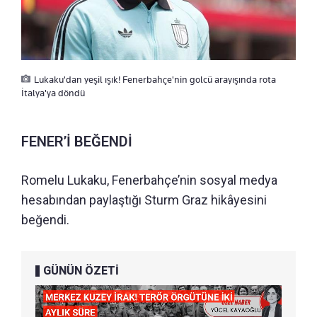
Lukaku'dan yeşil ışık! Fenerbahçe'nin golcü arayışında rota
İtalya'ya döndü
FENER’İ BEĞENDİ
Romelu Lukaku, Fenerbahçe’nin sosyal medya
hesabından paylaştığı Sturm Graz hikâyesini
beğendi.
GÜNÜN ÖZETİ