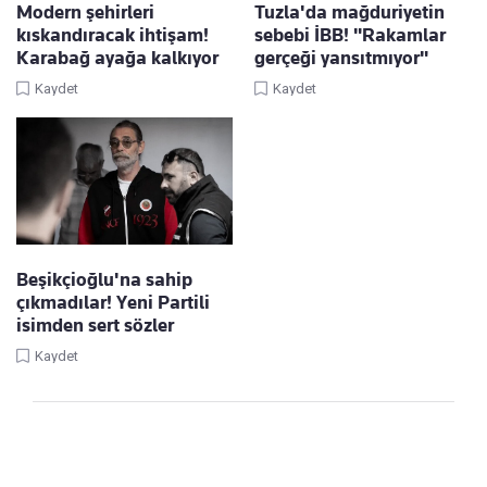
Modern şehirleri
Tuzla'da mağduriyetin
kıskandıracak ihtişam!
sebebi İBB! "Rakamlar
Karabağ ayağa kalkıyor
gerçeği yansıtmıyor"
Kaydet
Kaydet
Beşikçioğlu'na sahip
çıkmadılar! Yeni Partili
isimden sert sözler
Kaydet