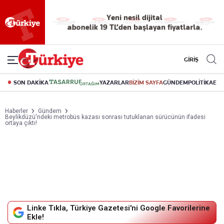
Yeni nesil dijital
abonelik 19 TL’den başlayan fiyatlarla.
GİRİŞ
SON DAKİKA
YAZARLAR
BİZİM SAYFA
GÜNDEM
POLİTİKA
EK
Haberler
Gündem
Beylikdüzü'ndeki metrobüs kazası sonrası tutuklanan sürücünün ifadesi
ortaya çıktı!
Linke Tıkla, Türkiye Gazetesi'ni Google Favorilerine
Ekle!