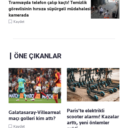
Tramvayda telefon çalıp kaçtı! Temizlik
görevlisinin hırsıza süpürgeli müdahalesi
kamerada
Kaydet
ÖNE ÇIKANLAR
Paris'te elektrikli
Galatasaray-Villearreal
scooter alarmı! Kazalar
maçı golleri kim attı?
arttı, yeni önlemler
Kaydet