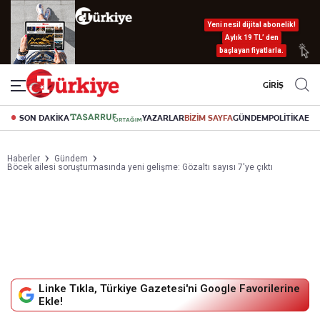
Yeni nesil dijital abonelik!
Aylık 19 TL’ den
başlayan fiyatlarla.
GİRİŞ
SON DAKİKA
YAZARLAR
BİZİM SAYFA
GÜNDEM
POLİTİKA
EK
Haberler
Gündem
Böcek ailesi soruşturmasında yeni gelişme: Gözaltı sayısı 7'ye çıktı
Linke Tıkla, Türkiye Gazetesi'ni Google Favorilerine
Ekle!