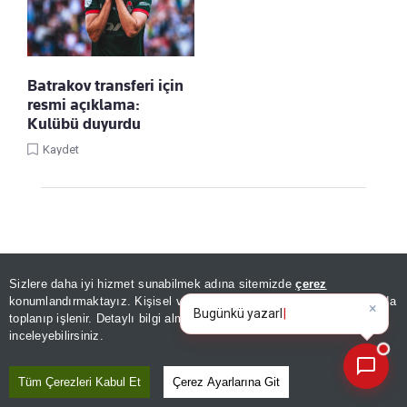
Batrakov transferi için
resmi açıklama:
Kulübü duyurdu
Kaydet
Sizlere daha iyi hizmet sunabilmek adına sitemizde
çerez
×
Bugünkü yazarların köşe
konumlandırmaktayız. Kişisel verileriniz, KVKK ve GDPR kapsamında
yazılarını özetleyin!
|
toplanıp işlenir. Detaylı bilgi almak için
Aydınlatma Metnimizi
📰
Son 30 güne ait haberleri, spor gelişmelerini veya yazar yazılarını sorgulayabilirsiniz.
Linke Tıkla, Türkiye Gazetesi'ni Google
inceleyebilirsiniz.
Favorilerine Ekle!
Tüm Çerezleri Kabul Et
Çerez Ayarlarına Git
GÜNDEM