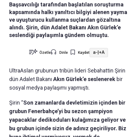
Başsavcılığı tarafından başlatılan soruşturma
kapsamında halkı yanıltıcı bilgiyi alenen yayma
ve uyuşturucu kullanma suçlardan gözaltına
alındı. Şirin, dün Adalet Bakanı Akın Gürlek’e
seslendiği paylaşımla gündem olmuştu.
a-
|
+A
Özetle
Dinle
Kaydet
UltraAslan grubunun tribün lideri Sebahattin Şirin
dün Adalet Bakanı
Akın Gürlek’e seslenerek
bir
sosyal medya paylaşımı yapmıştı.
Şirin “
Son zamanlarda devletimizin içinden bir
grubun Fenerbahçe’yi bu sezon şampiyon
yapacaklar dedikoduları kulağımıza geliyor ve
bu grubun içinde sizin de adınız geçiriliyor. Biz
buna ihtimal vermiyoruz, vermek de