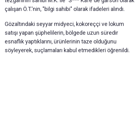
tezgahının sahibi M.K. ile "S*** Kafe"de garson olarak
çalışan Ö.T.'nin, "bilgi sahibi" olarak ifadeleri alındı.
Gözaltındaki seyyar midyeci, kokoreççi ve lokum
satışı yapan şüphelilerin, bölgede uzun süredir
esnaflık yaptıklarını, ürünlerinin taze olduğunu
söyleyerek, suçlamaları kabul etmedikleri öğrenildi.