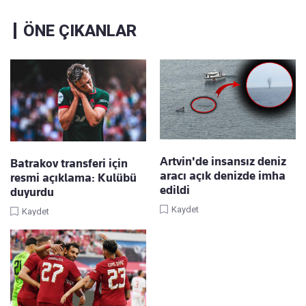
ÖNE ÇIKANLAR
Artvin'de insansız deniz
Batrakov transferi için
aracı açık denizde imha
resmi açıklama: Kulübü
edildi
duyurdu
Kaydet
Kaydet