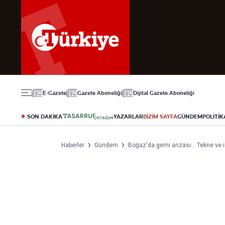
Gündem
Ekonomi
Spor
Politika
Borsa
Futbol
Eğitim
Altın
Puan Durumu
Döviz
Fikstür
Hisse Senedi
Şampiyonlar Ligi
Kripto Para
Avrupa Ligi
Emlak
Basketbol
E-Gazete
Gazete Aboneliği
Dijital Gazete Aboneliği
T-Otomobil
Turizm
SON DAKİKA
YAZARLAR
BİZİM SAYFA
GÜNDEM
POLİTİK
Yazarlar
Diğer Kategoriler
Kurumsal
Haberler
Gündem
Boğaz'da gemi arızası... Tekne ve iç
Bugünün Yazarları
Magazin
Hakkımızda
Tüm Yazarlar
Teknoloji
İletişim
Resmî Ilanlar
Künye
Haberler
Gazete Aboneliği
Foto Haber
Danışma Telefonla
Video Galeri
Yasal
Reklam Ver