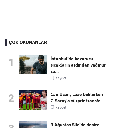
Kaçırmayın
Ücretsiz üye olun, gündemi şekillendiren gelişmeleri önce siz duyun
ÇOK OKUNANLAR
İstanbul'da kavurucu
1
sıcakların ardından yağmur
sü...
Kaydet
Can Uzun, Leao beklerken
2
G.Saray'a sürpriz transfe...
Kaydet
9 Ağustos Şile'de denize