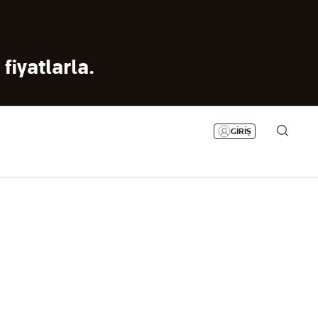
Bizim Sayfa
Namaz Vakitleri
Sesli Yayınlar
fiyatlarla.
GİRİŞ