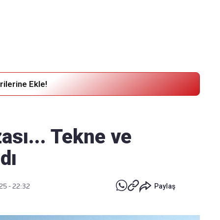
Haber Verin
Editör masamıza bilgi ve materyal göndermek için
tıklayın
ilerine Ekle!
ası... Tekne ve
ldı
25 - 22:32
Paylaş