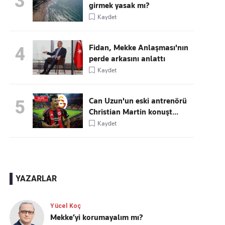
3
girmek yasak mı?
Kaydet
Fidan, Mekke Anlaşması'nın
4
perde arkasını anlattı
Kaydet
Can Uzun'un eski antrenörü
5
Christian Martin konuşt...
Kaydet
YAZARLAR
Yücel Koç
Mekke’yi korumayalım mı?