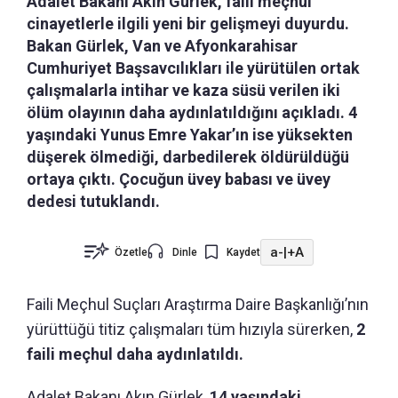
Adalet Bakanı Akın Gürlek, faili meçhul
cinayetlerle ilgili yeni bir gelişmeyi duyurdu.
Bakan Gürlek, Van ve Afyonkarahisar
Cumhuriyet Başsavcılıkları ile yürütülen ortak
çalışmalarla intihar ve kaza süsü verilen iki
ölüm olayının daha aydınlatıldığını açıkladı. 4
yaşındaki Yunus Emre Yakar’ın ise yüksekten
düşerek ölmediği, darbedilerek öldürüldüğü
ortaya çıktı. Çocuğun üvey babası ve üvey
dedesi tutuklandı.
a-
|
+A
Özetle
Dinle
Kaydet
Faili Meçhul Suçları Araştırma Daire Başkanlığı’nın
yürüttüğü titiz çalışmaları tüm hızıyla sürerken,
2
faili meçhul daha aydınlatıldı.
Adalet Bakanı Akın Gürlek,
14 yaşındaki