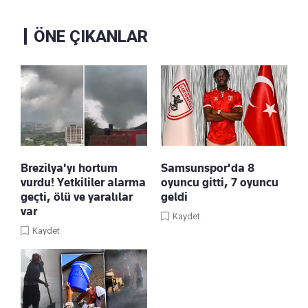
ÖNE ÇIKANLAR
Brezilya'yı hortum
Samsunspor'da 8
vurdu! Yetkililer alarma
oyuncu gitti, 7 oyuncu
geçti, ölü ve yaralılar
geldi
var
Kaydet
Kaydet