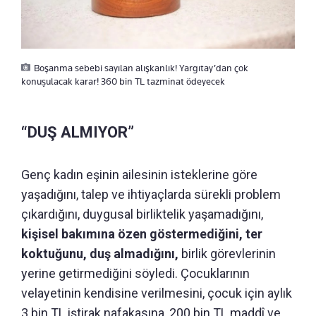
Boşanma sebebi sayılan alışkanlık! Yargıtay’dan çok
konuşulacak karar! 360 bin TL tazminat ödeyecek
“DUŞ ALMIYOR”
Genç kadın eşinin ailesinin isteklerine göre
yaşadığını, talep ve ihtiyaçlarda sürekli problem
çıkardığını, duygusal birliktelik yaşamadığını,
kişisel bakımına özen göstermediğini, ter
koktuğunu, duş almadığını,
birlik görevlerinin
yerine getirmediğini söyledi. Çocuklarının
velayetinin kendisine verilmesini, çocuk için aylık
3 bin TL iştirak nafakasına, 200 bin TL maddî ve