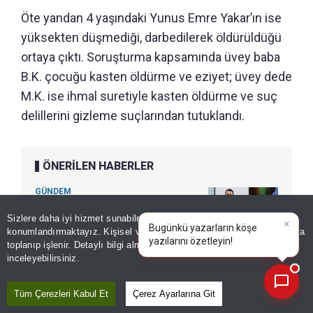
Öte yandan 4 yaşındaki Yunus Emre Yakar’ın ise
yüksekten düşmediği, darbedilerek öldürüldüğü
ortaya çıktı. Soruşturma kapsamında üvey baba
B.K. çocuğu kasten öldürme ve eziyet; üvey dede
M.K. ise ihmal suretiyle kasten öldürme ve suç
delillerini gizleme suçlarından tutuklandı.
ÖNERİLEN HABERLER
GÜNDEM
Faili meçhullerde kararlılık
Sizlere daha iyi hizmet sunabilmek adına sitemizde
çerez
mesajı! Akın Gürlek üstüne
konumlandırmaktayız. Kişisel verileriniz, KVKK ve GDPR kapsamında
×
basa basa söyledi: ‘Hiçbir
Bugünkü yazarların k
|
toplanıp işlenir. Detaylı bilgi almak için
Aydınlatma Metnimizi
📰
Son 30 güne ait haberleri, spor gelişmelerini veya yazar yazılarını sorgulayabilirsiniz.
cinayet unutulmayacak’
inceleyebilirsiniz.
Tüm Çerezleri Kabul Et
Çerez Ayarlarına Git