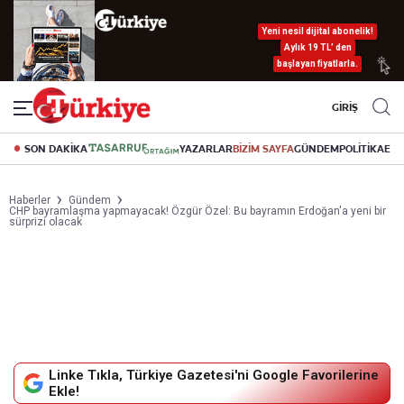
Yeni nesil dijital abonelik!
Aylık 19 TL’ den
başlayan fiyatlarla.
GİRİŞ
SON DAKİKA
YAZARLAR
BİZİM SAYFA
GÜNDEM
POLİTİKA
EK
Haberler
Gündem
CHP bayramlaşma yapmayacak! Özgür Özel: Bu bayramın Erdoğan'a yeni bir
sürprizi olacak
Linke Tıkla, Türkiye Gazetesi'ni Google Favorilerine
Ekle!