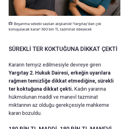
Boşanma sebebi sayılan alışkanlık! Yargıtay’dan çok
konuşulacak karar! 360 bin TL tazminat ödeyecek
SÜREKLİ TER KOKTUĞUNA DİKKAT ÇEKTİ
Kararın temyiz edilmesiyle devreye giren
Yargıtay 2. Hukuk Dairesi, erkeğin uyarılara
rağmen temizliğe dikkat etmediğine, sürekli
ter koktuğuna dikkat çekti.
Kadın yararına
hükmolunan maddî ve manevî tazminat
miktarının az olduğu gerekçesiyle mahkeme
kararı bozuldu.
180 BİN TL MADDİ, 180 BİN TL MANEVİ