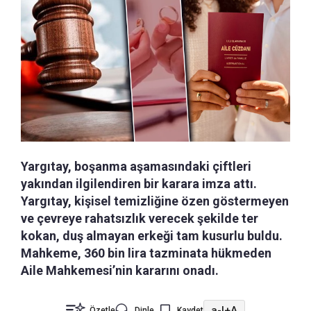
Yargıtay, boşanma aşamasındaki çiftleri
yakından ilgilendiren bir karara imza attı.
Yargıtay, kişisel temizliğine özen göstermeyen
ve çevreye rahatsızlık verecek şekilde ter
kokan, duş almayan erkeği tam kusurlu buldu.
Mahkeme, 360 bin lira tazminata hükmeden
Aile Mahkemesi’nin kararını onadı.
a-
|
+A
Özetle
Dinle
Kaydet