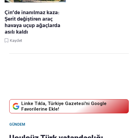
Çin’de inanılmaz kaza:
Şerit değiştiren araç
havaya uçup ağaçlarda
asılı kaldı
Kaydet
Linke Tıkla, Türkiye Gazetesi'ni Google
Favorilerine Ekle!
GÜNDEM
Usulsüz Türk vatandaşlığı