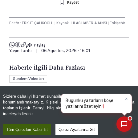
Kaydet
Editör :
ERKUT ÇALIKOGLU
|
Kaynak: İHLAS HABER AJANSI
|
Eskişehir
Paylaş
Yayın Tarihi
|
06 Ağustos, 2026 - 16:01
Haberle İlgili Daha Fazlası
Gündem Videoları
Sizlere daha iyi hizmet sunabilmek adına sitemizde
çerez
konumlandırmaktayız. Kişisel verileriniz, KVKK ve GDPR kapsamında
Bizi Takip Edin
×
Bugünkü yazarların köşe ya
toplanıp işlenir. Detaylı bilgi almak için
Aydınlatma Metnimizi
📰
Son 30 güne ait haberleri, spor gelişmelerini veya yazar yazılarını sorgulayabilirsiniz.
inceleyebilirsiniz.
Tüm Çerezleri Kabul Et
Çerez Ayarlarına Git