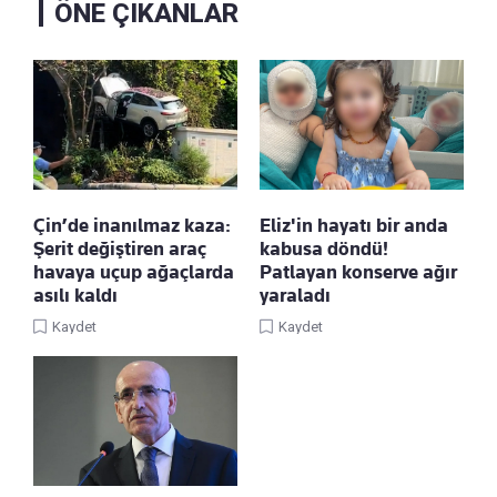
ÖNE ÇIKANLAR
Çin’de inanılmaz kaza:
Eliz'in hayatı bir anda
Şerit değiştiren araç
kabusa döndü!
havaya uçup ağaçlarda
Patlayan konserve ağır
asılı kaldı
yaraladı
Kaydet
Kaydet