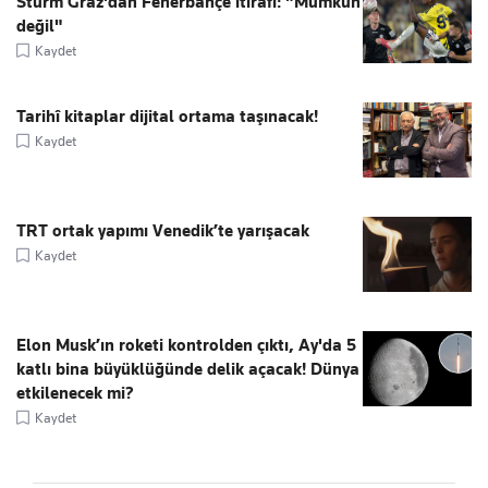
Sturm Graz'dan Fenerbahçe itirafı: "Mümkün
değil"
Kaydet
Tarihî kitaplar dijital ortama taşınacak!
Kaydet
TRT ortak yapımı Venedik’te yarışacak
Kaydet
Elon Musk’ın roketi kontrolden çıktı, Ay'da 5
katlı bina büyüklüğünde delik açacak! Dünya
etkilenecek mi?
Kaydet