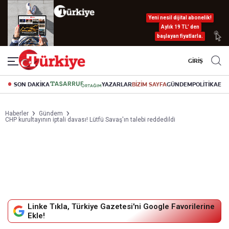
Yeni nesil dijital abonelik!
Aylık 19 TL’ den
başlayan fiyatlarla.
GİRİŞ
SON DAKİKA
YAZARLAR
BİZİM SAYFA
GÜNDEM
POLİTİKA
EK
Haberler
Gündem
CHP kurultayının iptali davası! Lütfü Savaş'ın talebi reddedildi
Linke Tıkla, Türkiye Gazetesi'ni Google Favorilerine
Ekle!