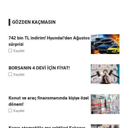
GÖZDEN KAÇMASIN
742 bin TL indirim! Hyundai'den Ağustos
sürprizi
Kaydet
BORSANIN 4 DEVİ İÇİN FİYAT!
Kaydet
Konut ve araç finansmanında kişiye özel
dönem!
Kaydet
Kıyıya otomobille zor çektiler! Sakarya