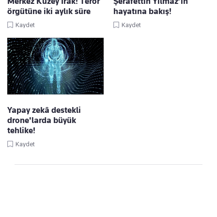
Merkez Kuzey Irak! Terör
Şerafettin Yılmaz’ın
örgütüne iki aylık süre
hayatına bakış!
Kaydet
Kaydet
Yapay zekâ destekli
drone'larda büyük
tehlike!
Kaydet