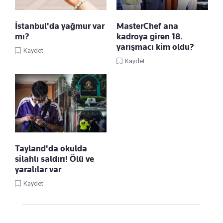
İstanbul'da yağmur var
MasterChef ana
mı?
kadroya giren 18.
yarışmacı kim oldu?
Kaydet
Kaydet
Tayland'da okulda
silahlı saldırı! Ölü ve
yaralılar var
Kaydet