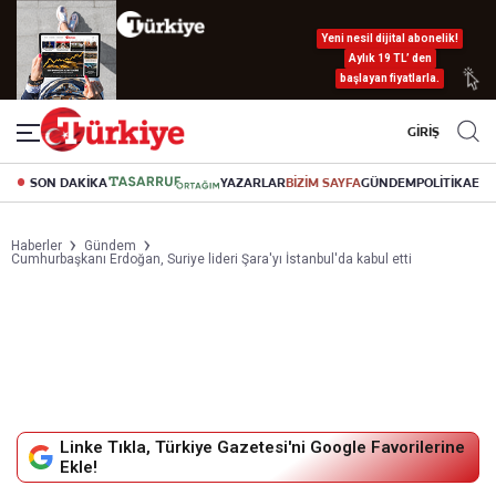
Yeni nesil dijital abonelik!
Aylık 19 TL’ den
başlayan fiyatlarla.
GİRİŞ
SON DAKİKA
YAZARLAR
BİZİM SAYFA
GÜNDEM
POLİTİKA
EK
Haberler
Gündem
Cumhurbaşkanı Erdoğan, Suriye lideri Şara'yı İstanbul'da kabul etti
Linke Tıkla, Türkiye Gazetesi'ni Google Favorilerine
Ekle!