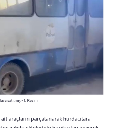
aya satılmış - 1. Resim
 ait araçların parçalanarak hurdacılara
erine zabıta ekiplerinin hurdacıları gezerek