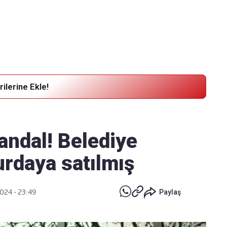
Haber Verin
Editör masamıza bilgi ve materyal göndermek için
tıklayın
ilerine Ekle!
ndal! Belediye
urdaya satılmış
024 - 23:49
Paylaş