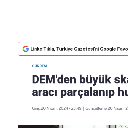
Takip Edin
Favori mecralarınızda haber akışımıza ulaşın
Linke Tıkla, Türkiye Gazetesi'ni Google Favor
GÜNDEM
DEM'den büyük ska
aracı parçalanıp h
Giriş:
20 Nisan, 2024 - 23:49
|
Güncelleme:
20 Nisan, 2