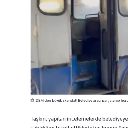
DEM'den büyük skandal! Belediye aracı parçalanıp hurd
Taşkın, yapılan incelemelerde belediyeye
satıldığını tespit ettiklerini ve bunun üz