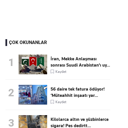
Kaçırmayın
Ücretsiz üye olun, gündemi şekillendiren gelişmeleri önce siz duyun
ÇOK OKUNANLAR
İran, Mekke Anlaşması
1
sonrası Suudi Arabistan'ı uy...
Kaydet
56 daire tek fatura ödüyor!
2
‘Müteahhit inşaatı yar...
Kaydet
Kilolarca altın ve yüzbinlerce
3
sigara! Pes dedirtt...