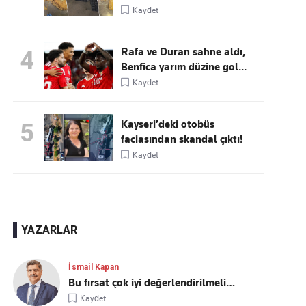
Kaydet
Rafa ve Duran sahne aldı,
4
Benfica yarım düzine gol...
Kaydet
Kayseri’deki otobüs
5
faciasından skandal çıktı!
Kaydet
YAZARLAR
İsmail Kapan
Bu fırsat çok iyi değerlendirilmeli…
Kaydet