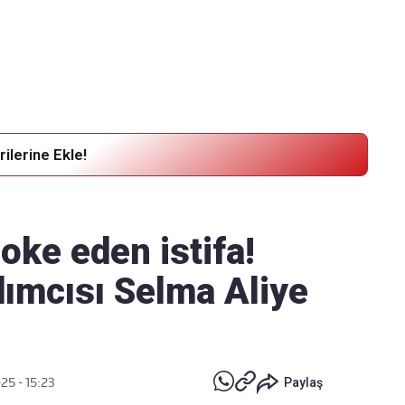
Haber Verin
Editör masamıza bilgi ve materyal göndermek için
tıklayın
ilerine Ekle!
oke eden istifa!
ımcısı Selma Aliye
25 - 15:23
Paylaş