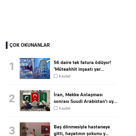
Kaçırmayın
Ücretsiz üye olun, gündemi şekillendiren gelişmeleri önce siz duyun
ÇOK OKUNANLAR
56 daire tek fatura ödüyor!
1
‘Müteahhit inşaatı yar...
Kaydet
İran, Mekke Anlaşması
2
sonrası Suudi Arabistan'ı uy...
Kaydet
Baş dönmesiyle hastaneye
3
gitti, hayatının şokunu y...