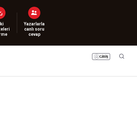
Bizim Sayfa
Namaz Vakitleri
Sesli Yayınlar
ki
Yazarlarla
eleri
canlı soru
irme
cevap
GİRİŞ