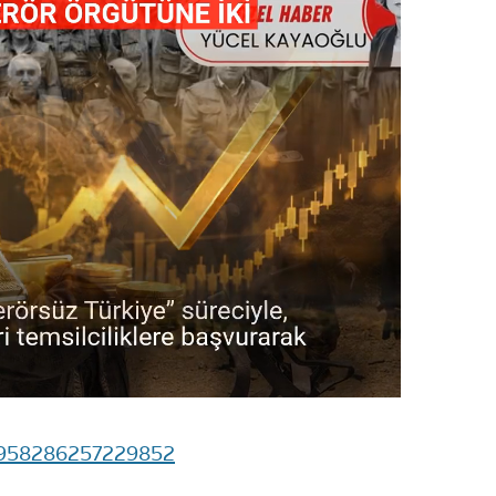
76958286257229852