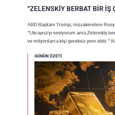
"ZELENSKİY BERBAT BİR İŞ 
ABD Başkanı Trump, müzakerelere Rusya
"Ukrayna'yı seviyorum ama Zelenskiy berb
ve milyonlarca kişi gereksiz yere öldü." if
GÜNÜN ÖZETİ