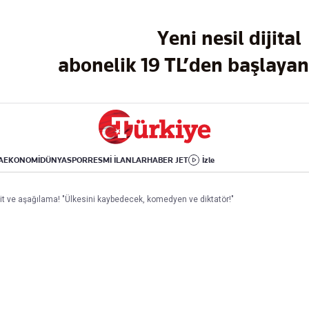
Dünya
Yaşam
Kültür-Sanat
Yeni nesil dijital
Orta Doğu
Sağlık
Sinema
Avrupa
Hava Durumu
Arkeoloji
abonelik 19 TL’den başlayan 
Amerika
Yemek
Kitap
Afrika
Seyahat
Tarih
İsrail-Gazze
Aktüel
A
EKONOMİ
DÜNYA
SPOR
RESMİ İLANLAR
HABER JET
İzle
Uygulamalar
t ve aşağılama! "Ülkesini kaybedecek, komedyen ve diktatör!"
rı