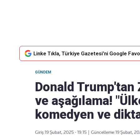
Takip Edin
Favori mecralarınızda haber akışımıza ulaşın
Linke Tıkla, Türkiye Gazetesi'ni Google Favor
GÜNDEM
Donald Trump'tan Z
ve aşağılama! "Ül
komedyen ve dikta
Giriş:
19 Şubat, 2025 - 19:15
|
Güncelleme:
19 Şubat, 20