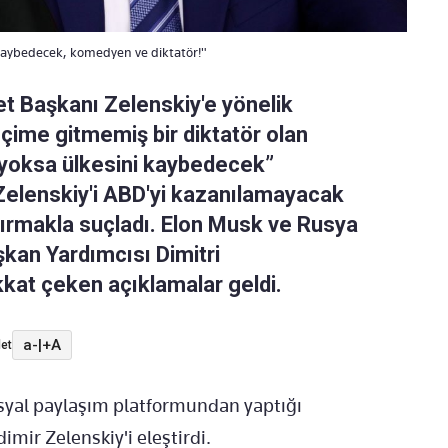
kaybedecek, komedyen ve diktatör!"
t Başkanı Zelenskiy'e yönelik
ime gitmemiş bir diktatör olan
ur yoksa ülkesini kaybedecek”
, Zelenskiy'i ABD'yi kazanılamayacak
dırmakla suçladı. Elon Musk ve Rusya
kan Yardımcısı Dimitri
kkat çeken açıklamalar geldi.
a-
|
+A
et
sosyal paylaşım platformundan yaptığı
mir Zelenskiy'i eleştirdi.