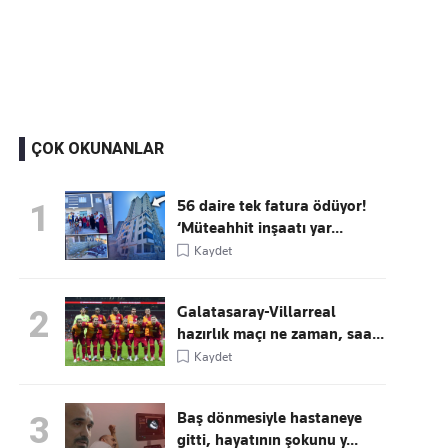
Kaçırmayın
Ücretsiz üye olun, gündemi şekillendiren gelişmeleri önce siz duyun
ÇOK OKUNANLAR
56 daire tek fatura ödüyor!
1
‘Müteahhit inşaatı yar...
Kaydet
Galatasaray-Villarreal
2
hazırlık maçı ne zaman, saa...
Kaydet
Baş dönmesiyle hastaneye
3
gitti, hayatının şokunu y...