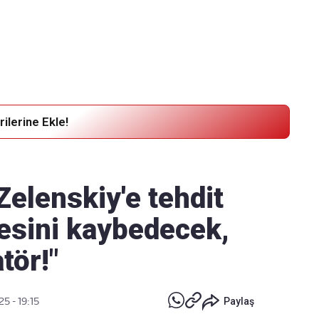
Haber Verin
Editör masamıza bilgi ve materyal göndermek için
tıklayın
ilerine Ekle!
elenskiy'e tehdit
kesini kaybedecek,
tör!"
25 - 19:15
Paylaş