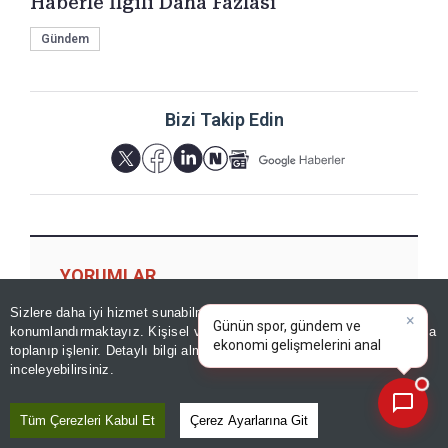
Haberle İlgili Daha Fazlası
Gündem
Bizi Takip Edin
YORUMLAR
×
Günün spor, gündem ve
Sizlere daha iyi hizmet sunabilmek adına sitemizde
çerez
ekonomi gelişmelerini analiz
konumlandırmaktayız. Kişisel verileriniz, KVKK ve GDPR kapsamında
edin!
|
toplanıp işlenir. Detaylı bilgi almak için
Aydınlatma Metnimizi
📰
Son 30 güne ait haberleri, spor gelişmelerini veya yazar yazılarını sorgulayabilirsiniz.
inceleyebilirsiniz.
Yorum için giriş yapın
Tüm Çerezleri Kabul Et
Çerez Ayarlarına Git