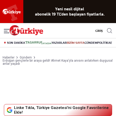
Yeni nesil dijital
abonelik 19 TL’den başlayan fiyatlarla.
GİRİŞ
SON DAKİKA
YAZARLAR
BİZİM SAYFA
GÜNDEM
POLİTİKA
EK
Haberler
Gündem
Erdoğan gençlerle bir araya geldi! Ahmet Kaya'yla anısını anlatırken duygusal
anlar yaşadı
Linke Tıkla, Türkiye Gazetesi'ni Google Favorilerine
Ekle!