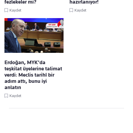
fezlekeler mi?
hazırlanıyor!
Kaydet
Kaydet
Erdoğan, MYK'da
teşkilat üyelerine talimat
verdi: Meclis tarihî bir
adım attı, bunu iyi
anlatın
Kaydet