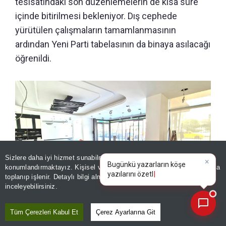
tesisatındaki son düzenlemelerin de kısa süre
içinde bitirilmesi bekleniyor. Dış cephede
yürütülen çalışmaların tamamlanmasının
ardından Yeni Parti tabelasının da binaya asılacağı
öğrenildi.
Sizlere daha iyi hizmet sunabilmek adına sitemizde
çerez
×
Bugünkü yazarların köşe
konumlandırmaktayız. Kişisel verileriniz, KVKK ve GDPR kapsamında
yazılarını özetleyin!
|
toplanıp işlenir. Detaylı bilgi almak için
Aydınlatma Metnimizi
📰
Son 30 güne ait haberleri, spor gelişmelerini veya yazar yazılarını sorgulayabilirsiniz.
inceleyebilirsiniz.
Yeni Parti 30 Ağustos'a hazırlanıyor! Genel merkezde hummalı
Tüm Çerezleri Kabul Et
Çerez Ayarlarına Git
bir çalışma var