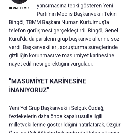
yansımasına tepki gösteren Yeni
BERAT TEMİZ
Parti'nin Meclis Başkanvekili Tekin
Bingöl, TBMM Başkanı Numan Kurtulmuş’la
telefon görüşmesi gerçekleştirdi. Bingöl, Genel
Kurul'da da partilerin grup başkanvekillerine söz
verdi. Başkanvekilleri, soruşturma süreçlerinde
gizliliğin korunması ve masumiyet karinesine
riayet edilmesi gerektiğini vurguladı.
"MASUMİYET KARİNESİNE
İNANIYORUZ"
Yeni Yol Grup Başkanvekili Selçuk Özdağ,
fezlekelerin daha önce kapalı usulle ilgili
milletvekillerine gösterildiğini hatırlatarak, Özgür
Özel ve Veli Ağbaba hakkında yürütülen sürecin