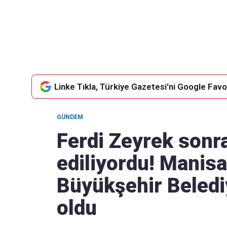
Takip Edin
Favori mecralarınızda haber
akışımıza ulaşın
Linke Tıkla, Türkiye Gazetesi'ni Google Favor
GÜNDEM
Ferdi Zeyrek sonr
ediliyordu! Manisa
Büyükşehir Beledi
oldu