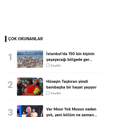
Kaçırmayın
Ücretsiz üye olun, gündemi
şekillendiren gelişmeleri önce siz duyun
ÇOK OKUNANLAR
İstanbul'da 150 bin kişinin
1
yaşayacağı bölgede ger...
Kaydet
Hüseyin Taşkıran şimdi
2
bambaşka bir hayat yaşıyor
Kaydet
Var Mısın Yok Musun neden
3
yok, yeni bölüm ne zaman...