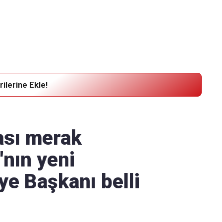
Haber Verin
Editör masamıza bilgi ve materyal
göndermek için
tıklayın
ilerine Ekle!
ası merak
'nın yeni
ye Başkanı belli