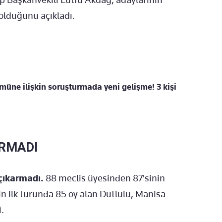
olduğunu açıkladı.
ümüne ilişkin soruşturmada yeni gelişme! 3 kişi
ARMADI
 çıkarmadı.
88 meclis üyesinden 87'sinin
min ilk turunda 85 oy alan Dutlulu, Manisa
.