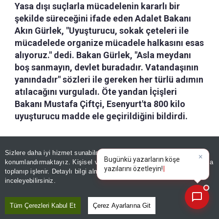
Yasa dışı suçlarla mücadelenin kararlı bir
şekilde süreceğini ifade eden Adalet Bakanı
Akın Gürlek, "Uyuşturucu, sokak çeteleri ile
mücadelede organize mücadele halkasını esas
alıyoruz." dedi. Bakan Gürlek, "Asla meydanı
boş sanmayın, devlet buradadır. Vatandaşının
yanındadır" sözleri ile gereken her türlü adımın
atılacağını vurguladı. Öte yandan İçişleri
Bakanı Mustafa Çiftçi, Esenyurt'ta 800 kilo
uyuşturucu madde ele geçirildiğini bildirdi.
a-
|
+A
Özetle
Dinle
Kaydet
Sizlere daha iyi hizmet sunabilmek adına sitemizde
çerez
×
Bugünkü yazarların köşe
konumlandırmaktayız. Kişisel verileriniz, KVKK ve GDPR kapsamında
yazılarını özetley
toplanıp işlenir. Detaylı bilgi almak için
Aydınlatma Metnimizi
Adalet Bakanı Akın Gürlek ile İçişleri Bakanı
📰
Son 30 güne ait haberleri, spor gelişmelerini veya yazar yazılarını sorgulayabilirsiniz.
inceleyebilirsiniz.
Mustafa Çiftçi, Büyükçekmece Adliyesi'nde
açıklamalarda bulundu.
Tüm Çerezleri Kabul Et
Çerez Ayarlarına Git