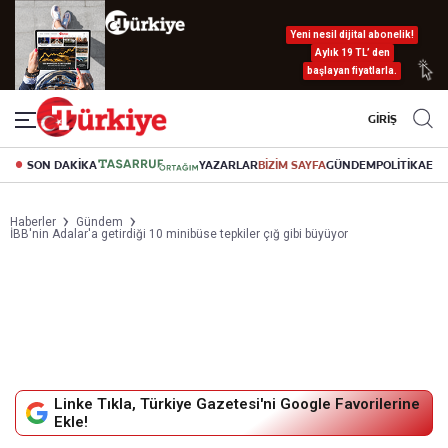
Yeni nesil dijital abonelik!
Aylık 19 TL’ den
başlayan fiyatlarla.
GİRİŞ
SON DAKİKA
YAZARLAR
BİZİM SAYFA
GÜNDEM
POLİTİKA
EK
Haberler
Gündem
İBB'nin Adalar'a getirdiği 10 minibüse tepkiler çığ gibi büyüyor
Linke Tıkla, Türkiye Gazetesi'ni Google Favorilerine
Ekle!