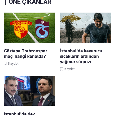
ÖNE ÇIKANLAR
Göztepe-Trabzonspor
İstanbul'da kavurucu
maçı hangi kanalda?
sıcakların ardından
yağmur sürprizi
Kaydet
Kaydet
İstanbul'da dev