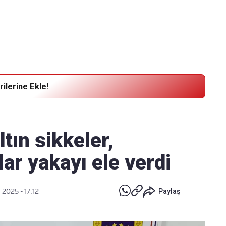
Haber Verin
Editör masamıza bilgi ve materyal
göndermek için
tıklayın
ilerine Ekle!
ltın sikkeler,
lar yakayı ele verdi
 2025 - 17:12
Paylaş