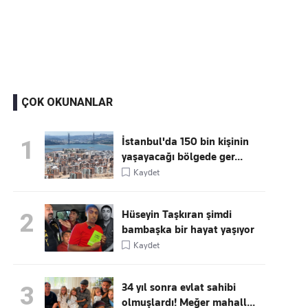
Kaçırmayın
Ücretsiz üye olun, gündemi
şekillendiren gelişmeleri önce siz duyun
ÇOK OKUNANLAR
İstanbul'da 150 bin kişinin
1
yaşayacağı bölgede ger...
Kaydet
Hüseyin Taşkıran şimdi
2
bambaşka bir hayat yaşıyor
Kaydet
34 yıl sonra evlat sahibi
3
olmuşlardı! Meğer mahall...