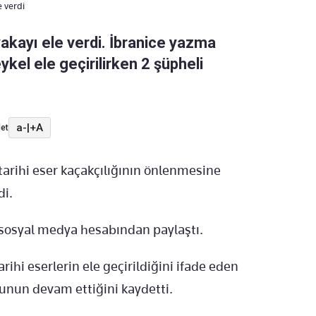
e verdi
yakayı ele verdi. İbranice yazma
ykel ele geçirilirken 2 şüpheli
a-
|
+A
et
arihi eser kaçakçılığının önlenmesine
di.
X sosyal medya hesabından paylaştı.
arihi eserlerin ele geçirildiğini ifade eden
sunun devam ettiğini kaydetti.