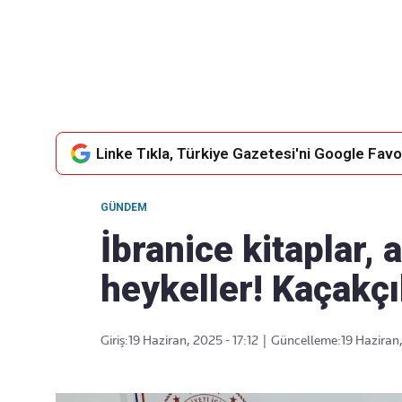
Takip Edin
Favori mecralarınızda haber
akışımıza ulaşın
Linke Tıkla, Türkiye Gazetesi'ni Google Favor
GÜNDEM
İbranice kitaplar, a
heykeller! Kaçakçı
Giriş:
19 Haziran, 2025 - 17:12
|
Güncelleme:
19 Haziran,