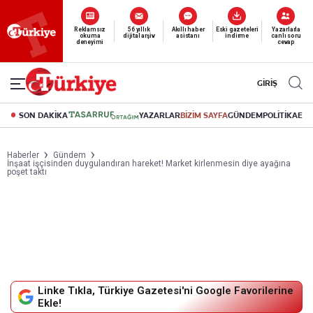
Yeni nesil dijital
abonelik 19 TL’den başlayan fiyatlarla.
GİRİŞ
SON DAKİKA
YAZARLAR
BİZİM SAYFA
GÜNDEM
POLİTİKA
EK
Haberler
Gündem
İnşaat işçisinden duygulandıran hareket! Market kirlenmesin diye ayağına
poşet taktı
Linke Tıkla, Türkiye Gazetesi'ni Google Favorilerine
Ekle!