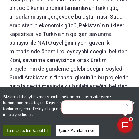
biri, üç ülkenin birbirini tamamlayan farklı güç
unsurlarını aynı çerçevede buluşturması. Suudi
Arabistan’ın ekonomik gücü, Pakistan’ın nükleer
kapasitesi ve Türkiye’nin gelişen savunma
sanayisi ile NATO üyeliğinin yeni güvenlik
mimarisinde önemli rol oynayabileceğini belirten
Köni, savunma sanayisinde ortak üretim
projelerinin de gündeme gelebileceğini söyledi.
Suudi Arabistan’ın finansal gücünün bu projelerin
hayata geçirilmesinde kullanılabileceğini belirten
Köni, ortak üretim modelinin hem savunma
Sizlere daha iyi hizmet sunabilmek adına sitemizde
çerez
×
Günün spor, gündem ve
kapasitesini artırabileceğini hem de maliyetlerin
konumlandırmaktayız. Kişisel verileriniz, KVKK ve GDPR kapsamında
ekonomi gelişmelerini
toplanıp işlenir. Detaylı bilgi almak için
Aydınlatma Metnimizi
ülkeler arasında paylaşılmasını sağlayabileceğini
📰
Son 30 güne ait haberleri, spor gelişmelerini veya yazar yazılarını sorgulayabilirsiniz.
inceleyebilirsiniz.
ifade ederek, bu durumun üç ülke arasındaki
ekonomik ve stratejik iş birliğini de
Tüm Çerezleri Kabul Et
Çerez Ayarlarına Git
güçlendirebileceğini belirtti.