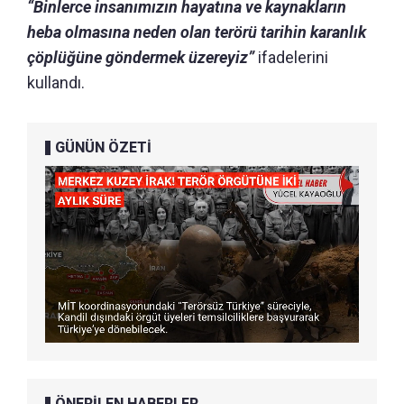
“Binlerce insanımızın hayatına ve kaynakların
heba olmasına neden olan terörü tarihin karanlık
çöplüğüne göndermek üzereyiz”
ifadelerini
kullandı.
GÜNÜN ÖZETİ
ÖNERİLEN HABERLER