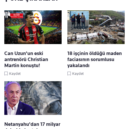
Can Uzun'un eski
18 işçinin öldüğü maden
antrenörü Christian
faciasının sorumlusu
Martin konuştu!
yakalandı
Kaydet
Kaydet
Netanyahu'dan 17 milyar