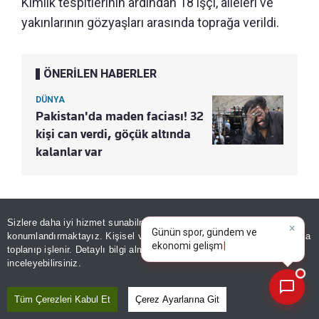
Kimlik tespitlerinin ardından 18 işçi, aileleri ve
yakınlarının gözyaşları arasında toprağa verildi.
ÖNERİLEN HABERLER
DÜNYA
Pakistan'da maden faciası! 32
kişi can verdi, göçük altında
kalanlar var
×
Editör :
SİNEM GÖNEN
|
Kaynak: İHLAS HABER AJANSI
Günün spor, gündem ve
Sizlere daha iyi hizmet sunabilmek adına sitemizde
çerez
ekonomi gelişmelerini analiz
konumlandırmaktayız. Kişisel verileriniz, KVKK ve GDPR kapsamında
edin!
|
toplanıp işlenir. Detaylı bilgi almak için
Aydınlatma Metnimizi
📰
Son 30 güne ait haberleri, spor gelişmelerini veya yazar yazılarını sorgulayabilirsiniz.
inceleyebilirsiniz.
Paylaş
Yayın Tarihi
|
08 Ağustos, 2026 - 21:19
Tüm Çerezleri Kabul Et
Çerez Ayarlarına Git