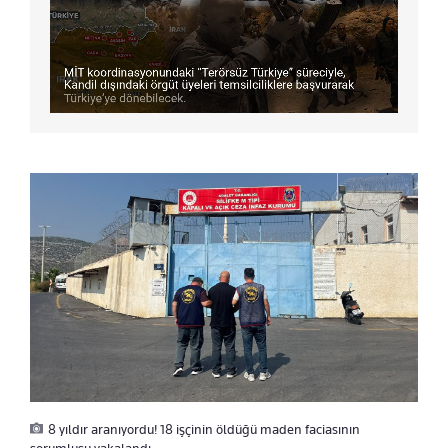
8 yıldır aranıyordu! 18 işçinin öldüğü maden faciasının