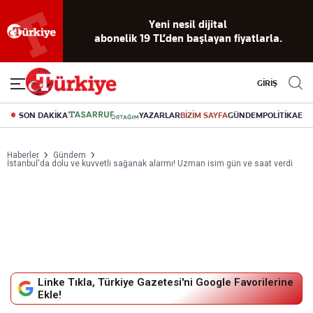
Yeni nesil dijital
abonelik 19 TL’den başlayan fiyatlarla.
GİRİŞ
SON DAKİKA
YAZARLAR
BİZİM SAYFA
GÜNDEM
POLİTİKA
EK
Haberler
Gündem
İstanbul'da dolu ve kuvvetli sağanak alarmı! Uzman isim gün ve saat verdi
Linke Tıkla, Türkiye Gazetesi'ni Google Favorilerine
Ekle!