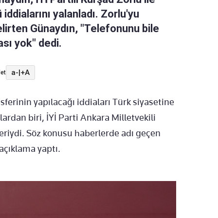
 iddialarını yalanladı. Zorlu'yu
irten Günaydın, "Telefonunu bile
sı yok" dedi.
a-
|
+A
et
nsferinin yapılacağı iddiaları Türk siyasetine
dan biri, İYİ Parti Ankara Milletvekili
eriydi. Söz konusu haberlerde adı geçen
açıklama yaptı.