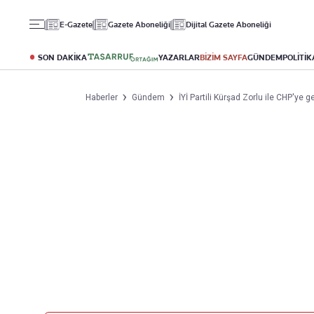
Gündem
Ekonomi
Spor
E-Gazete
Gazete Aboneliği
Dijital Gazete Aboneliği
Politika
Borsa
Futbol
Eğitim
Altın
Puan Durumu
SON DAKİKA
YAZARLAR
BİZİM SAYFA
GÜNDEM
POLİTİK
Döviz
Fikstür
Hisse Senedi
Şampiyonlar Ligi
Haberler
Gündem
İYİ Partili Kürşad Zorlu ile CHP'y
Kripto Para
Avrupa Ligi
Emlak
Basketbol
T-Otomobil
Turizm
Yazarlar
Diğer Kategoriler
Kurumsal
Bugünün Yazarları
Magazin
Hakkımızda
Tüm Yazarlar
Teknoloji
İletişim
Resmî Ilanlar
Künye
Haberler
Gazete Aboneliği
Foto Haber
Danışma Telefonları
Video Galeri
Yasal
Reklam Ver