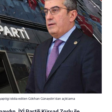
i yaptigi iddia edilen Gökhan Günaydin'dan açiklama
dın, İYİ Partili Kürşad Zorlu ile