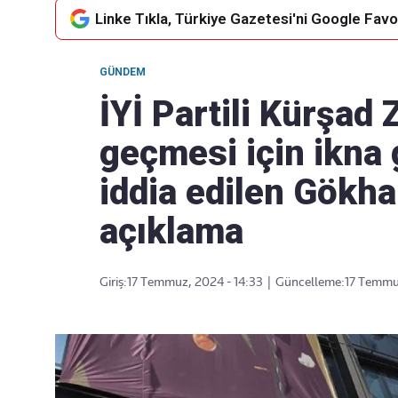
Linke Tıkla, Türkiye Gazetesi'ni Google Favor
GÜNDEM
Takip Edin
Favori mecralarınızda haber
İYİ Partili Kürşad 
akışımıza ulaşın
geçmesi için ikna
iddia edilen Gökh
açıklama
Giriş:
17 Temmuz, 2024 - 14:33
|
Güncelleme:
17 Temmuz