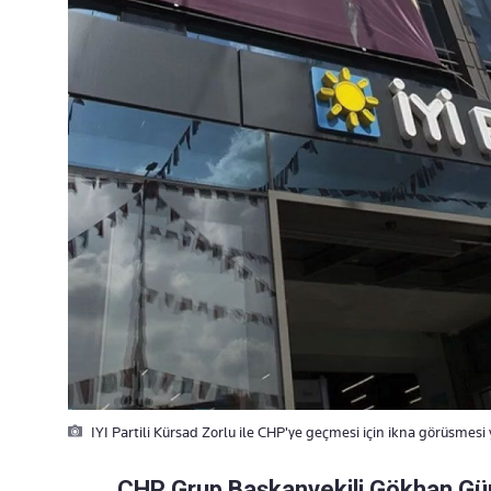
IYI Partili Kürsad Zorlu ile CHP'ye geçmesi için ikna görüsmes
CHP Grup Başkanvekili Gökhan Günay