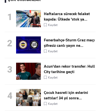
Haftalarca sürecek felaket
1
kapıda: Ülkede 'stok ya...
Kaçırmayın
Kaydet
Ücretsiz üye olun, gündemi
şekillendiren gelişmeleri önce siz duyun
Fenerbahçe-Sturm Graz maçı
2
şifresiz canlı yayın ne...
Kaydet
Acun'dan rekor transfer: Hull
3
City tarihine geçti
Kaydet
Çocuk hasreti için evlerini
4
sattılar! 34 yıl sonra...
Kaydet