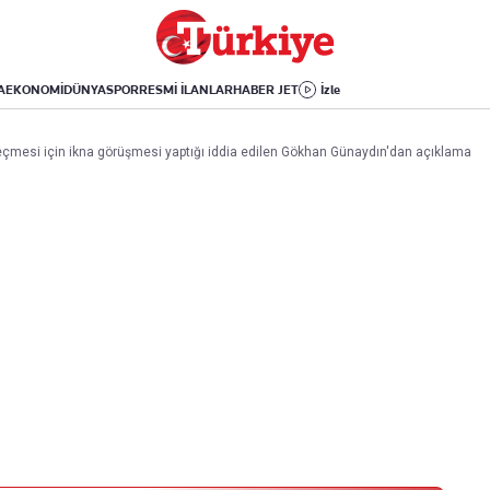
Dünya
Yaşam
Kültür-Sanat
Orta Doğu
Sağlık
Sinema
Avrupa
Hava Durumu
Arkeoloji
A
EKONOMİ
DÜNYA
SPOR
RESMİ İLANLAR
HABER JET
İzle
Amerika
Yemek
Kitap
Afrika
Seyahat
Tarih
e geçmesi için ikna görüşmesi yaptığı iddia edilen Gökhan Günaydın'dan açıklama
İsrail-Gazze
Aktüel
Uygulamalar