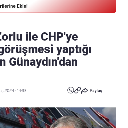
ilerine Ekle!
Haber Verin
Editör masamıza bilgi ve materyal
Zorlu ile CHP'ye
göndermek için
tıklayın
 görüşmesi yaptığı
an Günaydın'dan
, 2024 - 14:33
Paylaş