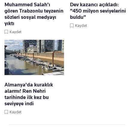
Muhammed Salah'ı
Dev kazancı açıkladı:
gören Trabzonlu teyzenin
"450 milyon seviyelerini
sözleri sosyal medyayı
buldu"
yıktı
Kaydet
Kaydet
Almanya'da kuraklık
alarmı! Ren Nehri
tarihinde ilk kez bu
seviyeye indi
Kaydet