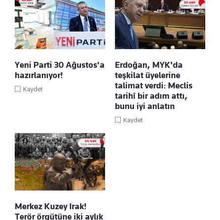
Yeni Parti 30 Ağustos'a
Erdoğan, MYK'da
hazırlanıyor!
teşkilat üyelerine
talimat verdi: Meclis
Kaydet
tarihî bir adım attı,
bunu iyi anlatın
Kaydet
Merkez Kuzey Irak!
Terör örgütüne iki aylık