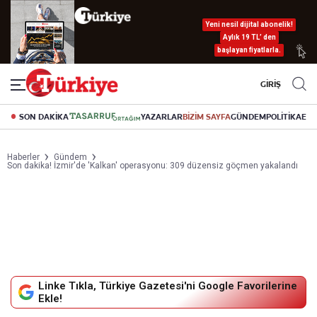
Yeni nesil dijital abonelik!
Aylık 19 TL’ den
başlayan fiyatlarla.
GİRİŞ
SON DAKİKA
YAZARLAR
BİZİM SAYFA
GÜNDEM
POLİTİKA
EK
Haberler
Gündem
Son dakika! İzmir'de 'Kalkan' operasyonu: 309 düzensiz göçmen yakalandı
Linke Tıkla, Türkiye Gazetesi'ni Google Favorilerine
Ekle!