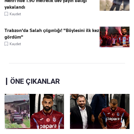
Nehri'nde 1.90 metrelik dev yayın balığı
yakalandı
Kaydet
Trabzon'da Salah çılgınlığı! "Böylesini ilk kez
gördüm"
Kaydet
ÖNE ÇIKANLAR