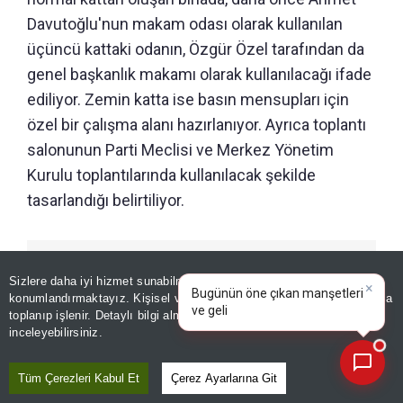
Davutoğlu'nun makam odası olarak kullanılan
üçüncü kattaki odanın, Özgür Özel tarafından da
genel başkanlık makamı olarak kullanılacağı ifade
ediliyor. Zemin katta ise basın mensupları için
özel bir çalışma alanı hazırlanıyor. Ayrıca toplantı
salonunun Parti Meclisi ve Merkez Yönetim
Kurulu toplantılarında kullanılacak şekilde
tasarlandığı belirtiliyor.
GÜNÜN ÖZETİ
Sizlere daha iyi hizmet sunabilmek adına sitemizde
çerez
×
Bugünün öne çıkan manşetleri
konumlandırmaktayız. Kişisel verileriniz, KVKK ve GDPR kapsamında
ve gelişmeleri neler?
toplanıp işlenir. Detaylı bilgi almak için
Aydınlatma Metnimizi
📰
Son 30 güne ait haberleri, spor gelişmelerini veya yazar yazılarını sorgulayabilirsiniz.
inceleyebilirsiniz.
Tüm Çerezleri Kabul Et
Çerez Ayarlarına Git