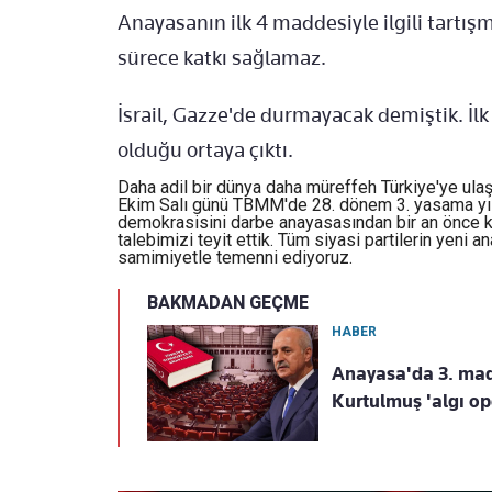
Anayasanın ilk 4 maddesiyle ilgili tartı
sürece katkı sağlamaz.
İsrail, Gazze'de durmayacak demiştik. İl
olduğu ortaya çıktı.
Daha adil bir dünya daha müreffeh Türkiye'ye ula
Ekim Salı günü TBMM'de 28. dönem 3. yasama yılın
demokrasisini darbe anayasasından bir an önce kur
talebimizi teyit ettik. Tüm siyasi partilerin yeni
samimiyetle temenni ediyoruz.
BAKMADAN GEÇME
HABER
Anayasa'da 3. ma
Kurtulmuş 'algı ope