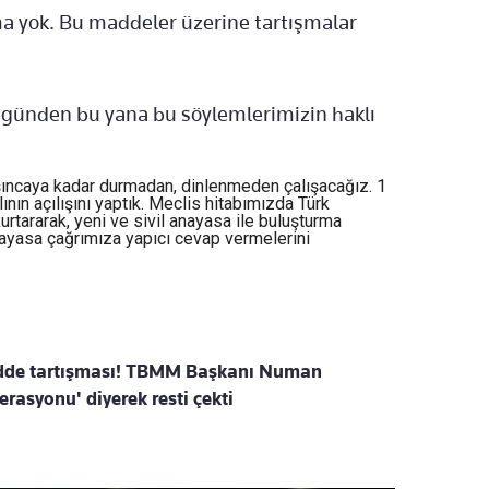
şma yok. Bu maddeler üzerine tartışmalar
k günden bu yana bu söylemlerimizin haklı
şıncaya kadar durmadan, dinlenmeden çalışacağız. 1
ın açılışını yaptık. Meclis hitabımızda Türk
tararak, yeni ve sivil anayasa ile buluşturma
 anayasa çağrımıza yapıcı cevap vermelerini
dde tartışması! TBMM Başkanı Numan
rasyonu' diyerek resti çekti