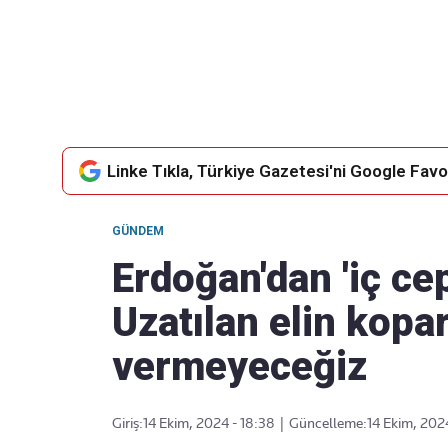
Takip Edin
Favori mecralarınızda haber
akışımıza ulaşın
Linke Tıkla, Türkiye Gazetesi'ni Google Favor
GÜNDEM
Erdoğan'dan 'iç cep
Uzatılan elin kopa
vermeyeceğiz
Giriş:
14 Ekim, 2024 - 18:38
|
Güncelleme:
14 Ekim, 202