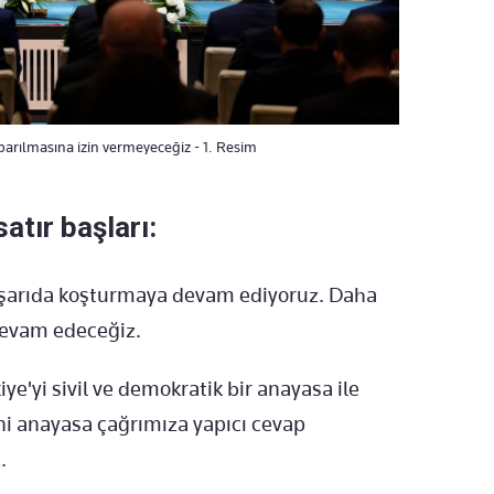
oparılmasına izin vermeyeceğiz - 1. Resim
atır başları:
e dışarıda koşturmaya devam ediyoruz. Daha
 devam edeceğiz.
e'yi sivil ve demokratik bir anayasa ile
eni anayasa çağrımıza yapıcı cevap
.