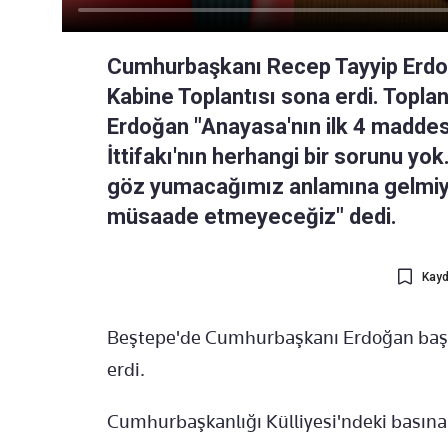
Cumhurbaşkanı Recep Tayyip Erdoğ
Kabine Toplantısı sona erdi. Topla
Erdoğan "Anayasa'nın ilk 4 maddesi
İttifakı'nın herhangi bir sorunu y
göz yumacağımız anlamına gelmiyor
müsaade etmeyeceğiz" dedi.
Kayd
Beştepe'de Cumhurbaşkanı Erdoğan başk
erdi.
Cumhurbaşkanlığı Külliyesi'ndeki basına k