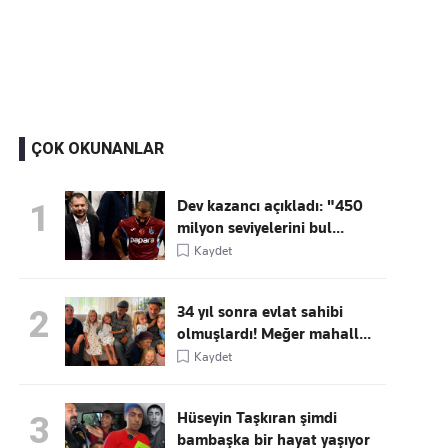
Kaçırmayın
Ücretsiz üye olun, gündemi
şekillendiren gelişmeleri önce siz duyun
ÇOK OKUNANLAR
Dev kazancı açıkladı: "450
1
milyon seviyelerini bul...
Kaydet
34 yıl sonra evlat sahibi
2
olmuşlardı! Meğer mahall...
Kaydet
Hüseyin Taşkıran şimdi
3
bambaşka bir hayat yaşıyor