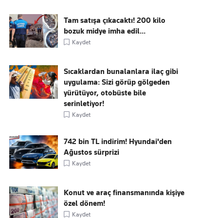
Tam satışa çıkacaktı! 200 kilo
bozuk midye imha edil...
Kaydet
Sıcaklardan bunalanlara ilaç gibi
uygulama: Sizi görüp gölgeden
yürütüyor, otobüste bile
serinletiyor!
Kaydet
742 bin TL indirim! Hyundai'den
Ağustos sürprizi
Kaydet
Konut ve araç finansmanında kişiye
özel dönem!
Kaydet