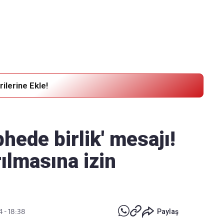
Haber Verin
Editör masamıza bilgi ve materyal
göndermek için
tıklayın
ilerine Ekle!
hede birlik' mesajı!
rılmasına izin
4 - 18:38
Paylaş