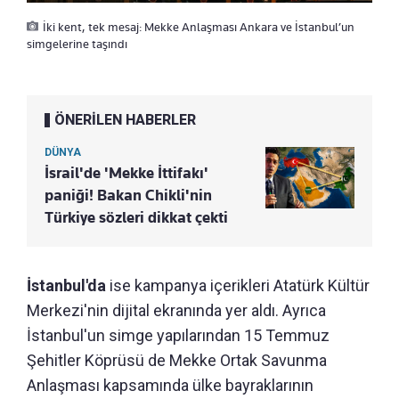
İki kent, tek mesaj: Mekke Anlaşması Ankara ve İstanbul’un
simgelerine taşındı
ÖNERİLEN HABERLER
DÜNYA
İsrail'de 'Mekke İttifakı'
paniği! Bakan Chikli'nin
Türkiye sözleri dikkat çekti
İstanbul'da
ise kampanya içerikleri Atatürk Kültür
Merkezi'nin dijital ekranında yer aldı. Ayrıca
İstanbul'un simge yapılarından 15 Temmuz
Şehitler Köprüsü de Mekke Ortak Savunma
Anlaşması kapsamında ülke bayraklarının