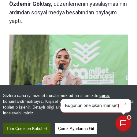
Özdemir Göktaş,
düzenlemenin yasalaşmasının
ardından sosyal medya hesabından paylaşım
yaptı.
Sizlere daha iyi hizmet sunabilmek adına sitemizde
çerez
×
Bugünün öne çıkan manşetleri
konumlandırmaktayız. Kişisel verileriniz, KVKK ve GDPR kapsamında
ve gelişmeleri neler?
|
toplanıp işlenir. Detaylı bilgi almak için
Aydınlatma Metnimizi
📰
Son 30 güne ait haberleri, spor gelişmelerini veya yazar yazılarını sorgulayabilirsiniz.
inceleyebilirsiniz.
Şehit aileleri ve gazilere hangi haklar geliyor? Bakan Göktaş
tek tek sıraladı!
Tüm Çerezleri Kabul Et
Çerez Ayarlarına Git