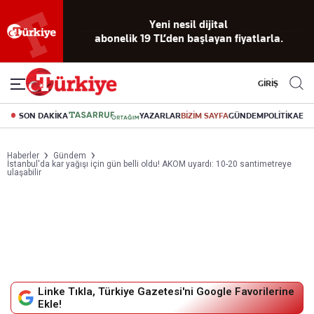
Reklamsız
56 yıllık
Akıllı haber
Eski gazeteleri
Yazarlarla
okuma
dijital arşiv
asistanı
indirme
canlı soru
deneyimi
cevap
GİRİŞ
SON DAKİKA
YAZARLAR
BİZİM SAYFA
GÜNDEM
POLİTİKA
EK
Haberler
Gündem
İstanbul'da kar yağışı için gün belli oldu! AKOM uyardı: 10-20 santimetreye
ulaşabilir
Linke Tıkla, Türkiye Gazetesi'ni Google Favorilerine
Ekle!