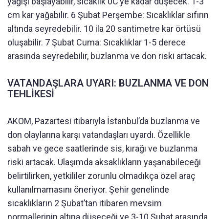
yağışı başlayabilir, sıcaklık 0C’ye kadar düşecek. 1-3
cm kar yağabilir. 6 Şubat Perşembe: Sıcaklıklar sıfırın
altında seyredebilir. 10 ila 20 santimetre kar örtüsü
oluşabilir. 7 Şubat Cuma: Sıcaklıklar 1-5 derece
arasında seyredebilir, buzlanma ve don riski artacak.
VATANDAŞLARA UYARI: BUZLANMA VE DON
TEHLİKESİ
AKOM, Pazartesi itibarıyla İstanbul’da buzlanma ve
don olaylarına karşı vatandaşları uyardı. Özellikle
sabah ve gece saatlerinde sis, kırağı ve buzlanma
riski artacak. Ulaşımda aksaklıkların yaşanabileceği
belirtilirken, yetkililer zorunlu olmadıkça özel araç
kullanılmamasını öneriyor. Şehir genelinde
sıcaklıkların 2 Şubat’tan itibaren mevsim
normallerinin altına düşeceği ve 3-10 Şubat arasında