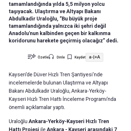
tamamlandığında yılda 5,5 milyon yolcu
taşıyacak. Ulaştırma ve Altyapı Bakanı
Abdulkadir Uraloğlu, “Bu büyük proje
tamamlandığında yalnızca iki şehri değil
Anadolu'nun kalbinden geçen bir kalkınma
koridorunu harekete geçirmiş olacağız” dedi.
a-
|
+A
Özetle
Dinle
Kaydet
Kayseri’de Düver Hızlı Tren Şantiyesi'nde
incelemelerde bulunan Ulaştırma ve Altyapı
Bakanı Abdulkadir Uraloğlu, Ankara-Yerköy-
Kayseri Hızlı Tren Hattı İnceleme Programı’nda
önemli açıklamalar yaptı.
Uraloğlu
Ankara-Yerköy-Kayseri Hızlı Tren
Hattı Projesi
ile
Ankara - Kayseri arasındaki 7