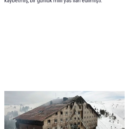
kaybetmiş, bir günlük milli yas ilan edilmişti.