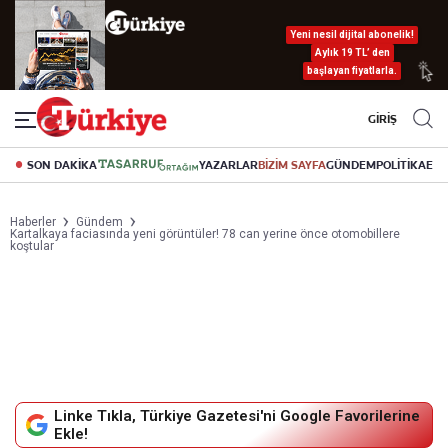
Yeni nesil dijital abonelik!
Aylık 19 TL’ den
başlayan fiyatlarla.
GİRİŞ
SON DAKİKA
YAZARLAR
BİZİM SAYFA
GÜNDEM
POLİTİKA
EK
Haberler
Gündem
Kartalkaya faciasında yeni görüntüler! 78 can yerine önce otomobillere
koştular
Linke Tıkla, Türkiye Gazetesi'ni Google Favorilerine
Ekle!