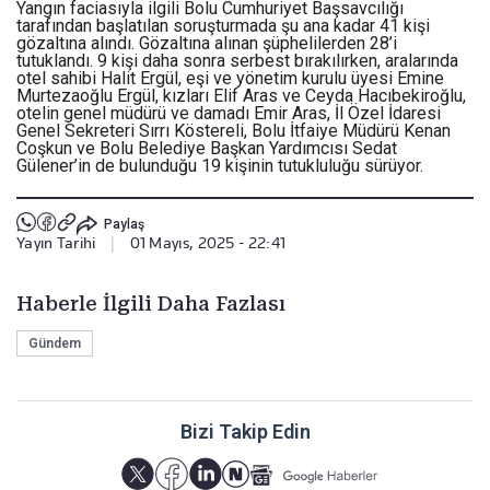
Yangın faciasıyla ilgili Bolu Cumhuriyet Başsavcılığı
tarafından başlatılan soruşturmada şu ana kadar 41 kişi
gözaltına alındı. Gözaltına alınan şüphelilerden 28’i
tutuklandı. 9 kişi daha sonra serbest bırakılırken, aralarında
otel sahibi Halit Ergül, eşi ve yönetim kurulu üyesi Emine
Murtezaoğlu Ergül, kızları Elif Aras ve Ceyda Hacıbekiroğlu,
otelin genel müdürü ve damadı Emir Aras, İl Özel İdaresi
Genel Sekreteri Sırrı Köstereli, Bolu İtfaiye Müdürü Kenan
Coşkun ve Bolu Belediye Başkan Yardımcısı Sedat
Gülener’in de bulunduğu 19 kişinin tutukluluğu sürüyor.
Paylaş
Yayın Tarihi
|
01 Mayıs, 2025 - 22:41
Haberle İlgili Daha Fazlası
Gündem
Bizi Takip Edin