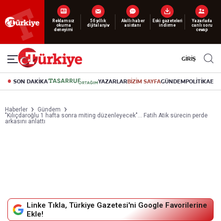
Reklamsız
56 yıllık
Akıllı haber
Eski gazeteleri
Yazarlarla
okuma
dijital arşiv
asistanı
indirme
canlı soru
deneyimi
cevap
GİRİŞ
SON DAKİKA
YAZARLAR
BİZİM SAYFA
GÜNDEM
POLİTİKA
EK
Haberler
Gündem
"Kılıçdaroğlu 1 hafta sonra miting düzenleyecek"... Fatih Atik sürecin perde
arkasını anlattı
Linke Tıkla, Türkiye Gazetesi'ni Google Favorilerine
Ekle!