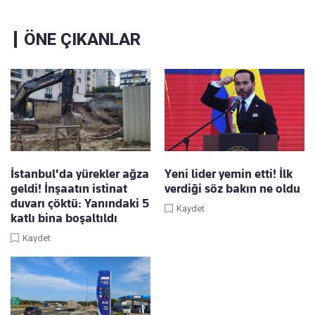
ÖNE ÇIKANLAR
İstanbul'da yürekler ağza
Yeni lider yemin etti! İlk
geldi! İnşaatın istinat
verdiği söz bakın ne oldu
duvarı çöktü: Yanındaki 5
Kaydet
katlı bina boşaltıldı
Kaydet