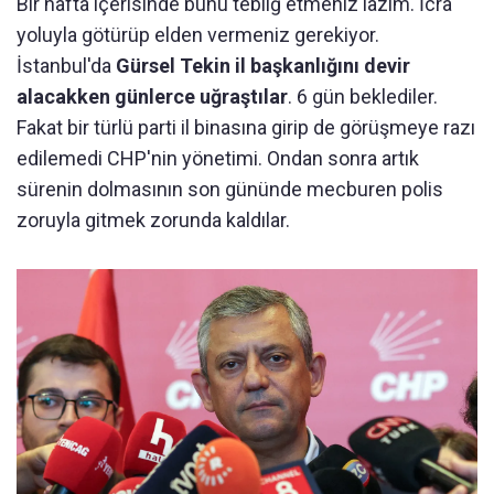
Bir hafta içerisinde bunu tebliğ etmeniz lazım. İcra
yoluyla götürüp elden vermeniz gerekiyor.
İstanbul'da
Gürsel Tekin il başkanlığını devir
alacakken günlerce uğraştılar
. 6 gün beklediler.
Fakat bir türlü parti il binasına girip de görüşmeye razı
edilemedi CHP'nin yönetimi. Ondan sonra artık
sürenin dolmasının son gününde mecburen polis
zoruyla gitmek zorunda kaldılar.