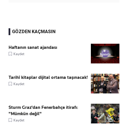
GÖZDEN KAÇMASIN
Haftanın sanat ajandası
Kaydet
Tarihî kitaplar dijital ortama taşınacak!
Kaydet
Sturm Graz'dan Fenerbahçe itirafı:
"Mümkün değil"
Kaydet