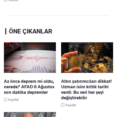
ÖNE ÇIKANLAR
Az önce deprem mi oldu,
Altın yatırımcıları dikkat!
nerede? AFAD 6 Ağustos
Uzman isim kritik tarihi
son dakika depremler
verdi: Bu veri her şeyi
değiştirebilir
Kaydet
Kaydet