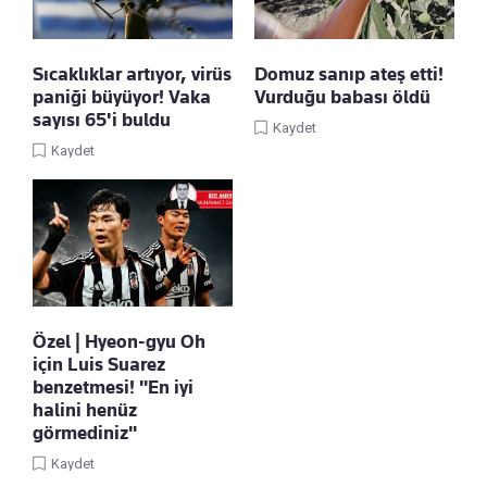
Sıcaklıklar artıyor, virüs
Domuz sanıp ateş etti!
paniği büyüyor! Vaka
Vurduğu babası öldü
sayısı 65'i buldu
Kaydet
Kaydet
Özel | Hyeon-gyu Oh
için Luis Suarez
benzetmesi! "En iyi
halini henüz
görmediniz"
Kaydet