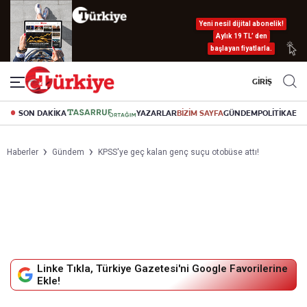
Yeni nesil dijital abonelik!
Aylık 19 TL’ den
başlayan fiyatlarla.
GİRİŞ
SON DAKİKA
YAZARLAR
BİZİM SAYFA
GÜNDEM
POLİTİKA
EK
Haberler
Gündem
KPSS'ye geç kalan genç suçu otobüse attı!
Linke Tıkla, Türkiye Gazetesi'ni Google Favorilerine
Ekle!