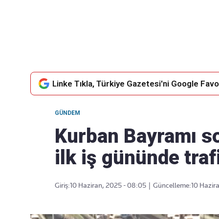
Takip Edin
Favori mecralarınızda haber
akışımıza ulaşın
Linke Tıkla, Türkiye Gazetesi'ni Google Favor
GÜNDEM
Kurban Bayramı son
ilk iş gününde traf
Giriş:
10 Haziran, 2025 - 08:05
|
Güncelleme:
10 Hazir