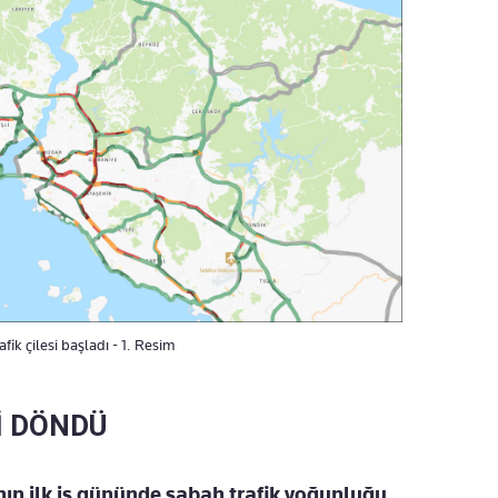
ik çilesi başladı - 1. Resim
İ DÖNDÜ
ın ilk iş gününde sabah trafik yoğunluğu