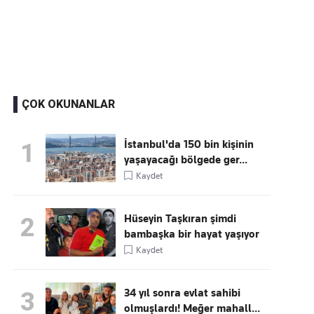
Kaçırmayın
Ücretsiz üye olun, gündemi
şekillendiren gelişmeleri önce siz duyun
ÇOK OKUNANLAR
İstanbul'da 150 bin kişinin
1
yaşayacağı bölgede ger...
Kaydet
Hüseyin Taşkıran şimdi
2
bambaşka bir hayat yaşıyor
Kaydet
34 yıl sonra evlat sahibi
3
olmuşlardı! Meğer mahall...