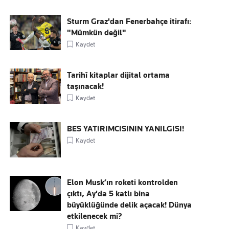
Sturm Graz'dan Fenerbahçe itirafı:
"Mümkün değil"
Kaydet
Tarihî kitaplar dijital ortama
taşınacak!
Kaydet
BES YATIRIMCISININ YANILGISI!
Kaydet
Elon Musk’ın roketi kontrolden
çıktı, Ay'da 5 katlı bina
büyüklüğünde delik açacak! Dünya
etkilenecek mi?
Kaydet