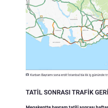
Kurban Bayramı sona erdi! İstanbul'da ilk iş gününde traf
TATİL SONRASI TRAFİK GER
Megakentte bayram tatili sonrası haftan