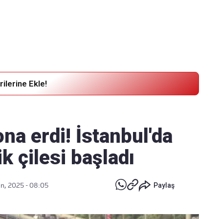
Haber Verin
Editör masamıza bilgi ve materyal
göndermek için
tıklayın
ilerine Ekle!
a erdi! İstanbul'da
ik çilesi başladı
an, 2025 - 08:05
Paylaş