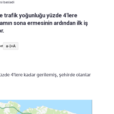
si basladi
de trafik yoğunluğu yüzde 4'lere
mın sona ermesinin ardından ilk iş
r.
a-
|
+A
et
zde 4'lere kadar gerilemiş, şehirde olanlar