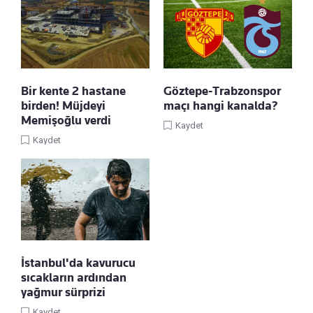
Bir kente 2 hastane
Göztepe-Trabzonspor
birden! Müjdeyi
maçı hangi kanalda?
Memişoğlu verdi
Kaydet
Kaydet
İstanbul'da kavurucu
sıcakların ardından
yağmur sürprizi
Kaydet