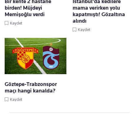
Bir kente 2 hastane
İstanbul'da kedilere
birden! Müjdeyi
mama verirken yolu
Memişoğlu verdi
kapatmıştı! Gözaltına
alındı
Kaydet
Kaydet
Göztepe-Trabzonspor
maçı hangi kanalda?
Kaydet