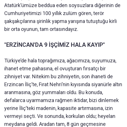
Atatürk’ümüze beddua eden soysuzlara diğerinin de
Cumhuriyetimizi 100 yıllık zulüm gören, terör
şakşakçılarına şirinlik yapma yarışına tutuştuğu kirli
bir orta oyunun, tam ortasındayız.
"ERZİNCAN'DA 9 İŞÇİMİZ HALA KAYIP"
Türkiye’de hala toprağımıza, ağacımıza, suyumuza,
ihanet etme pahasına, el ovuşturan fırsatçı bir
zihniyet var. Nitekim bu zihniyetin, son ihaneti de
Erzincan İliç’te, Fırat Nehri’nin kıyısında siyanürle altın
aranmasına, göz yummaları oldu. Bu konuda,
defalarca uyarmamıza rağmen iktidar, bizi dinlemek
yerine İliç’teki madenin, kapasite artırmasına, izin
vermeyi seçti. Ve sonunda, korkulan oldu; heyelan
meydana geldi. Aradan tam, 8 gün geçmesine