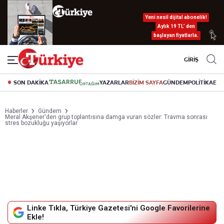
Yeni nesil dijital abonelik!
Aylık 19 TL’ den
başlayan fiyatlarla.
GİRİŞ
SON DAKİKA
YAZARLAR
BİZİM SAYFA
GÜNDEM
POLİTİKA
EK
Haberler
Gündem
Meral Akşener'den grup toplantısına damga vuran sözler: Travma sonrası
stres bozukluğu yaşıyorlar
Linke Tıkla, Türkiye Gazetesi'ni Google Favorilerine
Ekle!