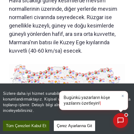
Hava sıcaklığı güney kesimlerde mevsim
normallerinin üzerinde, diğer yerlerde mevsim
normalleri civarında seyredecek. Rüzgar ise
genellikle kuzeyli, güney ve doğu kesimlerde
güneyli yönlerden hafif, ara sıra orta kuvvette,
Marmara'nın batısı ile Kuzey Ege kıyılarında
kuvvetli (40-60 km/sa) esecek.
Sizlere daha iyi hizmet sunabilmek adına sitemizde
çerez
×
Bugünkü yazarların köşe
konumlandırmaktayız. Kişisel verileriniz, KVKK ve GDPR kapsamında
yazılarını özetleyin!
|
toplanıp işlenir. Detaylı bilgi almak için
Aydınlatma Metnimizi
📰
Son 30 güne ait haberleri, spor gelişmelerini veya yazar yazılarını sorgulayabilirsiniz.
inceleyebilirsiniz.
Tüm Çerezleri Kabul Et
Çerez Ayarlarına Git
9 Ağustos 2026 MGM hava durumu tahmin haritası