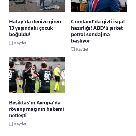
Hatay’da denize giren
Grönland’da gizli işgal
13 yaşındaki çocuk
hazırlığı! ABD'li şirket
boğuldu!
petrol sondajına
başlıyor
Kaydet
Kaydet
Beşiktaş'ın Avrupa'da
rövanş maçının hakemi
netleşti
Kaydet