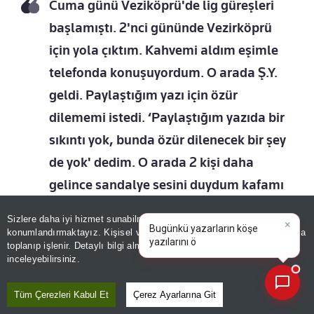
Cuma günü Veziköprü'de lig güreşleri
başlamıştı. 2'nci gününde Vezirköprü
için yola çıktım. Kahvemi aldım eşimle
telefonda konuşuyordum. O arada Ş.Y.
geldi. Paylaştığım yazı için özür
dilememi istedi. ‘Paylaştığım yazıda bir
sıkıntı yok, bunda özür dilenecek bir şey
de yok' dedim. O arada 2 kişi daha
gelince sandalye sesini duydum kafamı
çevirdim. O anda Ş.Y. bana vurdu.
Sizlere daha iyi hizmet sunabilmek adına sitemizde
çerez
×
Bugünkü yazarların köşe
konumlandırmaktayız. Kişisel verileriniz, KVKK ve GDPR kapsamında
yazılarını özetleyin!
toplanıp işlenir. Detaylı bilgi almak için
Aydınlatma Metnimizi
📰
Son 30 güne ait haberleri, spor gelişmelerini veya yazar yazılarını sorgulayabilirsiniz.
inceleyebilirsiniz.
Tüm Çerezleri Kabul Et
Çerez Ayarlarına Git