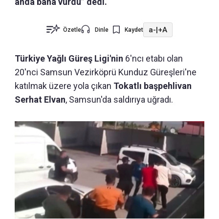
anda bana vurdu” dedi.
a-
|
+A
Özetle
Dinle
Kaydet
Türkiye Yağlı Güreş Ligi'nin
6'ncı etabı olan
20'nci Samsun Vezirköprü Kunduz Güreşleri'ne
katılmak üzere yola çıkan
Tokatlı başpehlivan
Serhat Elvan
,
Samsun'da saldırıya uğradı.