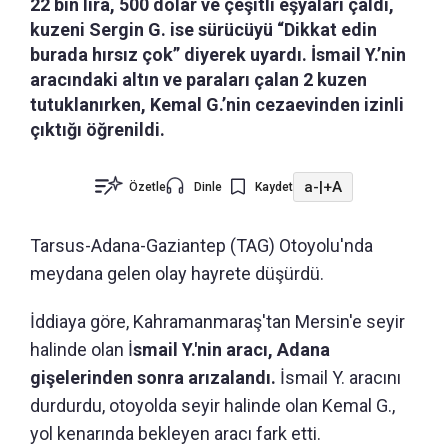
22 bin lira, 500 dolar ve çeşitli eşyaları çaldı,
kuzeni Sergin G. ise sürücüyü “Dikkat edin
burada hırsız çok” diyerek uyardı. İsmail Y.’nin
aracındaki altın ve paraları çalan 2 kuzen
tutuklanırken, Kemal G.’nin cezaevinden izinli
çıktığı öğrenildi.
a-
|
+A
Özetle
Dinle
Kaydet
Tarsus-Adana-Gaziantep (TAG) Otoyolu'nda
meydana gelen olay hayrete düşürdü.
İddiaya göre, Kahramanmaraş'tan Mersin'e seyir
halinde olan İ
smail Y.'nin aracı, Adana
gişelerinden sonra arızalandı.
İsmail Y. aracını
durdurdu, otoyolda seyir halinde olan Kemal G.,
yol kenarında bekleyen aracı fark etti.