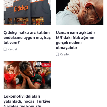
Çitlekçi halka arz katılım
Uzman isim açıkladı:
endeksine uygun mu, kaç
MR’daki fıtık ağrının
lot verir?
gerçek nedeni
olmayabilir
Kaydet
Kaydet
Lokomotiv iddiaları
yalanladı, hocası Türkiye
Gazetesi’ne konuştu