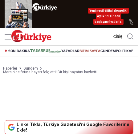
Yeni nesil dijital abonelik!
Aylık 19 TL’ den
başlayan fiyatlarla.
GİRİŞ
SON DAKİKA
YAZARLAR
BİZİM SAYFA
GÜNDEM
POLİTİKA
EK
Haberler
Gündem
Mersin'de fırtına hayatı felç etti! Bir kişi hayatını kaybetti
Linke Tıkla, Türkiye Gazetesi'ni Google Favorilerine
Ekle!