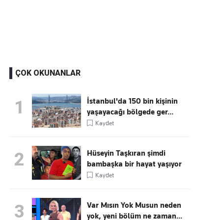
Kaçırmayın
Ücretsiz üye olun, gündemi
şekillendiren gelişmeleri önce siz duyun
ÇOK OKUNANLAR
İstanbul'da 150 bin kişinin
1
yaşayacağı bölgede ger...
Kaydet
Hüseyin Taşkıran şimdi
2
bambaşka bir hayat yaşıyor
Kaydet
Var Mısın Yok Musun neden
3
yok, yeni bölüm ne zaman...