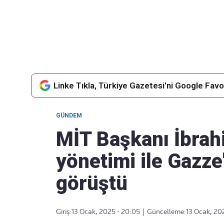
Takip Edin
Favori mecralarınızda haber
akışımıza ulaşın
Linke Tıkla, Türkiye Gazetesi'ni Google Favor
GÜNDEM
MİT Başkanı İbrah
yönetimi ile Gazze
görüştü
Giriş:
13 Ocak, 2025 - 20:05
|
Güncelleme:
13 Ocak, 20