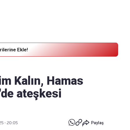
Haber Verin
Editör masamıza bilgi ve materyal
göndermek için
tıklayın
ilerine Ekle!
im Kalın, Hamas
'de ateşkesi
25 - 20:05
Paylaş