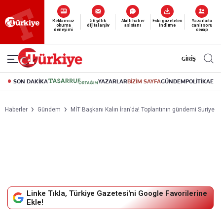
Yeni nesil dijital
abonelik 19 TL’den başlayan fiyatlarla.
GİRİŞ
SON DAKİKA
YAZARLAR
BİZİM SAYFA
GÜNDEM
POLİTİKA
EK
Haberler
Gündem
MİT Başkanı Kalın İran’da! Toplantının gündemi Suriye
Linke Tıkla, Türkiye Gazetesi'ni Google Favorilerine
Ekle!