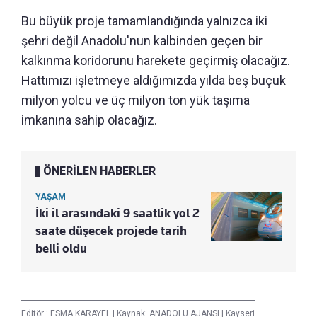
Bu büyük proje tamamlandığında yalnızca iki
şehri değil Anadolu'nun kalbinden geçen bir
kalkınma koridorunu harekete geçirmiş olacağız.
Hattımızı işletmeye aldığımızda yılda beş buçuk
milyon yolcu ve üç milyon ton yük taşıma
imkanına sahip olacağız.
ÖNERİLEN HABERLER
YAŞAM
İki il arasındaki 9 saatlik yol 2
saate düşecek projede tarih
belli oldu
Editör :
ESMA KARAYEL
|
Kaynak: ANADOLU AJANSI
|
Kayseri