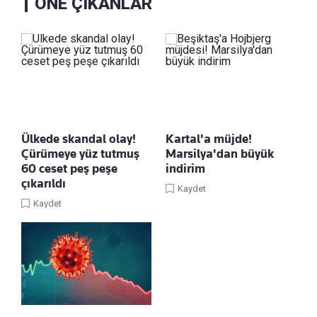
ÖNE ÇIKANLAR
Ülkede skandal olay!
Kartal'a müjde!
Çürümeye yüz tutmuş
Marsilya'dan büyük
60 ceset peş peşe
indirim
çıkarıldı
Kaydet
Kaydet