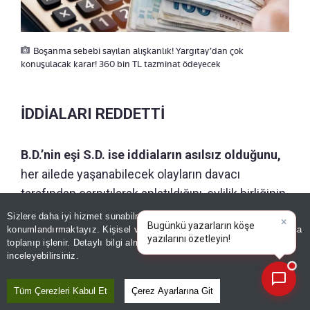
Boşanma sebebi sayılan alışkanlık! Yargıtay’dan çok
konuşulacak karar! 360 bin TL tazminat ödeyecek
İDDİALARI REDDETTİ
B.D.’nin eşi S.D. ise iddiaların asılsız olduğunu,
her ailede yaşanabilecek olayların davacı
tarafından çarpıtılarak anlatıldığını, evlilik birliğinin
devamına önem verdiğini ve müvekkilinin eşini
Sizlere daha iyi hizmet sunabilmek adına sitemizde
çerez
konumlandırmaktayız. Kişisel verileriniz, KVKK ve GDPR kapsamında
sevdiğini beyan ederek açılan davanın reddini
×
Bu
|
toplanıp işlenir. Detaylı bilgi almak için
Aydınlatma Metnimizi
📰
talep etti.
Son 30 güne ait haberleri, spor gelişmelerini veya yazar yazılarını sorgulayabilirsiniz.
inceleyebilirsiniz.
Tüm Çerezleri Kabul Et
Çerez Ayarlarına Git
ÖNERİLEN HABERLER