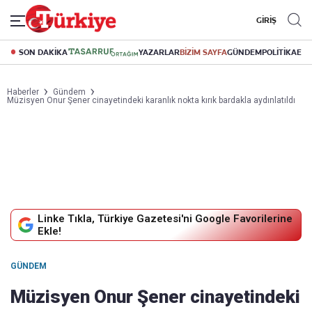
GİRİŞ
SON DAKİKA
YAZARLAR
BİZİM SAYFA
GÜNDEM
POLİTİKA
EK
Haberler
Gündem
Müzisyen Onur Şener cinayetindeki karanlık nokta kırık bardakla aydınlatıldı
Linke Tıkla, Türkiye Gazetesi'ni Google Favorilerine
Ekle!
GÜNDEM
Müzisyen Onur Şener cinayetindeki