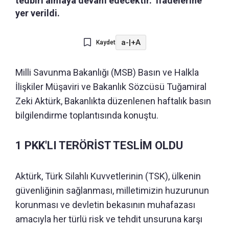
tedbiri almaya devam edecektir." ifadelerine
yer verildi.
a-
|
+A
Kaydet
Milli Savunma Bakanlığı (MSB) Basın ve Halkla
İlişkiler Müşaviri ve Bakanlık Sözcüsü Tuğamiral
Zeki Aktürk, Bakanlıkta düzenlenen haftalık basın
bilgilendirme toplantısında konuştu.
1 PKK'LI TERÖRİST TESLİM OLDU
Aktürk, Türk Silahlı Kuvvetlerinin (TSK), ülkenin
güvenliğinin sağlanması, milletimizin huzurunun
korunması ve devletin bekasının muhafazası
amacıyla her türlü risk ve tehdit unsuruna karşı