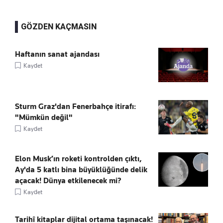
GÖZDEN KAÇMASIN
Haftanın sanat ajandası
Kaydet
Sturm Graz'dan Fenerbahçe itirafı:
"Mümkün değil"
Kaydet
Elon Musk’ın roketi kontrolden çıktı,
Ay'da 5 katlı bina büyüklüğünde delik
açacak! Dünya etkilenecek mi?
Kaydet
Tarihî kitaplar dijital ortama taşınacak!