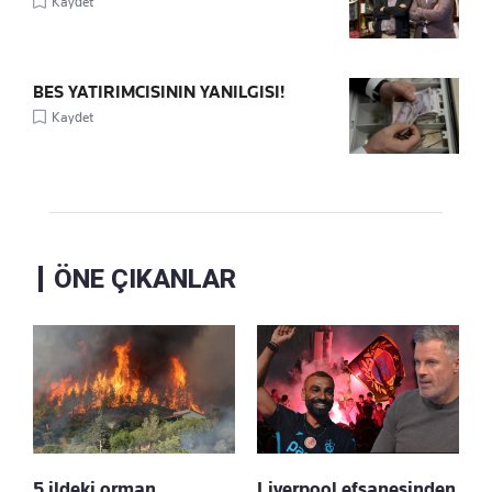
Kaydet
BES YATIRIMCISININ YANILGISI!
Kaydet
ÖNE ÇIKANLAR
5 ildeki orman
Liverpool efsanesinden