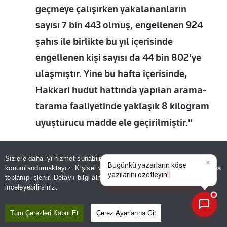
geçmeye çalışırken yakalananların
sayısı 7 bin 443 olmuş, engellenen 924
şahıs ile birlikte bu yıl içerisinde
engellenen kişi sayısı da 44 bin 802'ye
ulaşmıştır. Yine bu hafta içerisinde,
Hakkari hudut hattında yapılan arama-
tarama faaliyetinde yaklaşık 8 kilogram
uyuşturucu madde ele geçirilmiştir."
Sizlere daha iyi hizmet sunabilmek adına sitemizde
çerez
Aktürk, TSK'nın ikili ilişkiler ve NATO başta olmak
×
Bugünkü yazarların köşe
konumlandırmaktayız. Kişisel verileriniz, KVKK ve GDPR kapsamında
üzere uluslararası görevler kapsamında, bölgesel
yazılarını özetleyin!
|
toplanıp işlenir. Detaylı bilgi almak için
Aydınlatma Metnimizi
📰
Son 30 güne ait haberleri, spor gelişmelerini veya yazar yazılarını sorgulayabilirsiniz.
inceleyebilirsiniz.
ve küresel barış ve istikrara katkı sağlamayı
sürdürdüğünü belirterek,
"NATO Geliştirilmiş
Tüm Çerezleri Kabul Et
Çerez Ayarlarına Git
Hava Polisliği görevi çerçevesinde 1 Ağustos-30