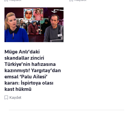
Müge Anlı’daki
skandallar zinciri
Türkiye’nin hafızasına
kazınmıştı! Yargıtay’dan
emsal ‘Palu Ailesi’
kararı: İspirtoya olası
kast hükmü
Kaydet